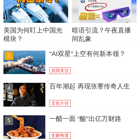
美国为何盯上中国光
暗语引流？午夜直播
模块？
间乱象
“AI双星”上空有何新本领？
3
共同关注
百年潮起 再现张謇传奇人生
4
文化十分
一醋一面 “酸”出亿万财路
5
生财有道