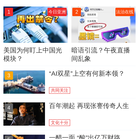
1
2
今日亚洲
法治在线
美国为何盯上中国光
暗语引流？午夜直播
模块？
间乱象
“AI双星”上空有何新本领？
3
共同关注
百年潮起 再现张謇传奇人生
4
文化十分
一醋一面 “酸”出亿万财路