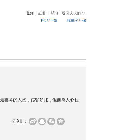
登錄
|
註冊
|
幫助
返回央視網
>>
PC客戶端
移動客戶端
音
熱榜
微視頻
兒
音樂
體育賽事
農業農村
最魯莽的人物，儘管如此，但他為人心粗
分享到：