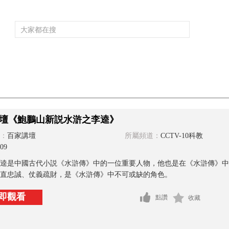
頻道大全
欄目大全
片庫
4K專區
聽
育
電影
國防軍事
電視劇
紀錄
科教
戲曲
社會與法
少
壇《鮑鵬山新説水滸之李逵》
：
百家講壇
所屬頻道：
CCTV-10科教
09
逵是中國古代小説《水滸傳》中的一位重要人物，他也是在《水滸傳》中
直忠誠、仗義疏財，是《水滸傳》中不可或缺的角色。
即觀看
點讚
收藏