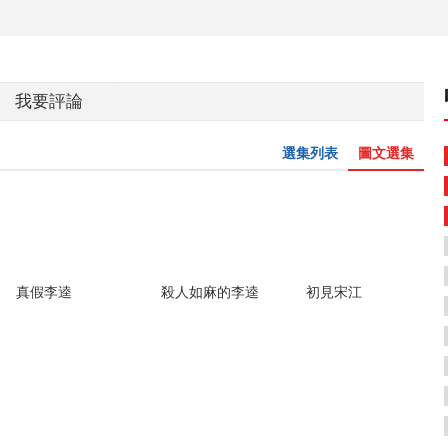
我要評論
選集列表
圖文選集
真假李逵
殺人如麻的李逵
初見宋江