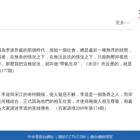
更多>>
因為李逵所處的那個時代，假如一個社會，總是處於一種無序的狀態，
弱者，在無奈的情況之下，在無法反抗的情況之下，只能夠壓抑着怒
。那麼我把這種狀況，就叫做“帶氣生存”，《水滸》所反應的，就是
177期）
，李逵與宋江的奇特關係，使人疑惑不解，李逵是一個魯莽之人，而宋
是何種組合，正式因為他們的相互欣賞，才使得兩個人相互尊敬，相處
家講述李逵的英雄傳奇。（百家講壇2009年第174期）
中央電視台網站
|
關於CCTV.COM
|
總台總經理室