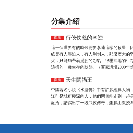
分集介紹
行俠仗義的李逵
觀看
這一個世界有的時候需要李逵這樣的殺星，
總是有人壓迫人，有人剝削人，那麼廣大的
火，只能夠帶着滿腔的怨氣，很壓抑地的生存
這樣的一種生存的狀態。（百家講壇2009年第
天生闖禍王
觀看
中國著名小説《水滸傳》中有許多經典人物
江則是城府極深的人，他們兩個能走到一起
融洽，譜寫出了一段武俠傳奇，鮑鵬山教授為大