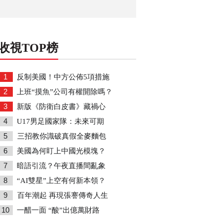
收視TOP榜
1
反制美國！中方公佈5項措施
2
上班“摸魚”公司有權開除嗎？
3
新版《防衛白皮書》藏禍心
4
U17男足國家隊：未來可期
5
三招教你識破真假全麥麵包
6
美國為何盯上中國光模塊？
7
暗語引流？午夜直播間亂象
8
“AI雙星”上空有何新本領？
9
百年潮起 再現張謇傳奇人生
10
一醋一面 “酸”出億萬財路