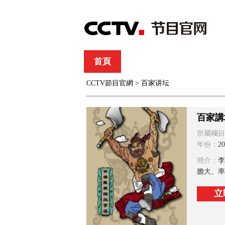
首頁
直播
節目單
CCTV節目官網
>
百家讲坛
綜合
新聞
財經
綜藝
中文國際
體
百家講
所屬欄目
年份：
20
簡介：
李
膽大、率
立