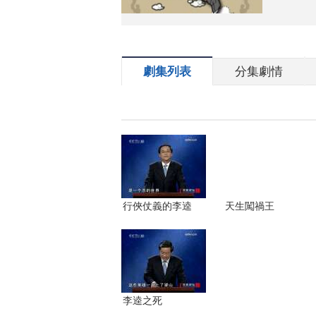
劇集列表
分集劇情
行俠仗義的李逵
天生闖禍王
李逵之死