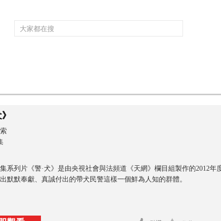
頻道大全
欄目大全
片庫
4K專區
聽
育
電影
國防軍事
電視劇
紀錄
科教
戲曲
社會與法
少
犬》
索
集
集系列片《警·犬》是由央視社會與法頻道《天網》欄目組製作的2012
出默默奉獻、真誠付出的帶犬民警這樣一個鮮為人知的群體。