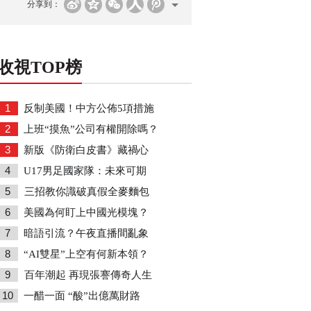
分享到：
收視TOP榜
1
反制美國！中方公佈5項措施
2
上班“摸魚”公司有權開除嗎？
3
新版《防衛白皮書》藏禍心
4
U17男足國家隊：未來可期
5
三招教你識破真假全麥麵包
6
美國為何盯上中國光模塊？
7
暗語引流？午夜直播間亂象
8
“AI雙星”上空有何新本領？
9
百年潮起 再現張謇傳奇人生
10
一醋一面 “酸”出億萬財路