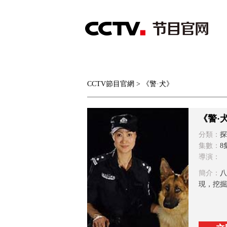
首頁
直播
節目單
CCTV節目官網
> 《警·犬》
綜合
新聞
財經
綜藝
中文國際
體
《警·
分類：
探
集數：
8
導演：
簡介：
八
現，挖掘