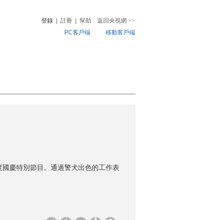
登錄
|
註冊
|
幫助
返回央視網
>>
PC客戶端
移動客戶端
音
熱榜
微視頻
兒
音樂
體育賽事
農業農村
年度國慶特別節目。通過警犬出色的工作表