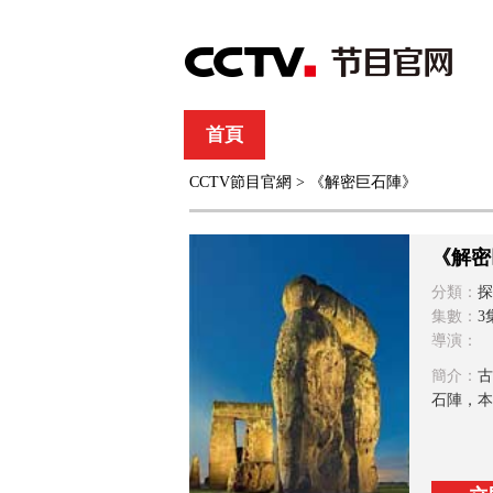
首頁
直播
節目單
CCTV節目官網
> 《解密巨石陣》
綜合
新聞
財經
綜藝
中文國際
體
《解密
分類：
探
集數：
3
導演：
簡介：
古
石陣，本