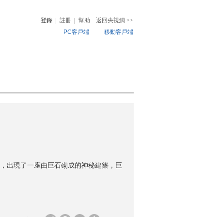
登錄
|
註冊
|
幫助
返回央視網
>>
PC客戶端
移動客戶端
音
熱榜
微視頻
兒
音樂
體育賽事
農業農村
，出現了一座由巨石砌成的神秘建築，巨