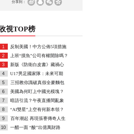
分享到：
收視TOP榜
1
反制美國！中方公佈5項措施
2
上班“摸魚”公司有權開除嗎？
3
新版《防衛白皮書》藏禍心
4
U17男足國家隊：未來可期
5
三招教你識破真假全麥麵包
6
美國為何盯上中國光模塊？
7
暗語引流？午夜直播間亂象
8
“AI雙星”上空有何新本領？
9
百年潮起 再現張謇傳奇人生
10
一醋一面 “酸”出億萬財路