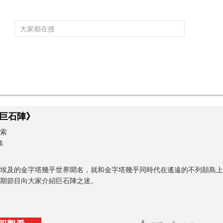
頻道大全
欄目大全
片庫
4K專區
聽
育
電影
國防軍事
電視劇
紀錄
科教
戲曲
社會與法
少
巨石陣》
索
集
埃及的金字塔幾乎世界聞名，就和金字塔幾乎同時代在遙遠的不列顛島上
期節目向大家介紹巨石陣之迷。