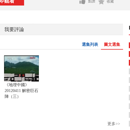
即觀看
點讚
收藏
我要評論
選集列表
圖文選集
《地理中國》
20120411 解密巨石
陣（三）
更多>>