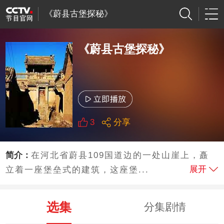
《蔚县古堡探秘》
《蔚县古堡探秘》
3
分享
简介：
在河北省蔚县109国道边的一处山崖上，矗
展开
立着一座堡垒式的建筑，这座堡...
选集
分集剧情