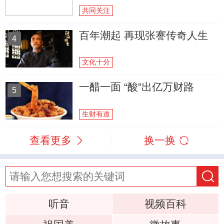
共同关注
百年潮起 再现张謇传奇人生
4
文化十分
一醋一面 “酸”出亿万财路
5
生财有道
查看更多
换一换
听音
视频百科