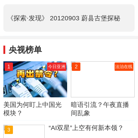
《探索·发现》 20120903 蔚县古堡探秘
央视榜单
1
2
今日亚洲
法治在线
美国为何盯上中国光
暗语引流？午夜直播
模块？
间乱象
“AI双星”上空有何新本领？
3