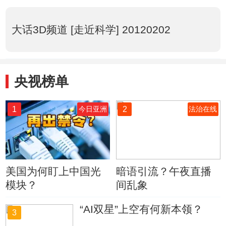
大话3D频道 [走近科学] 20120202
央视榜单
1
2
今日亚洲
法治在线
美国为何盯上中国光
暗语引流？午夜直播
模块？
间乱象
“AI双星”上空有何新本领？
3