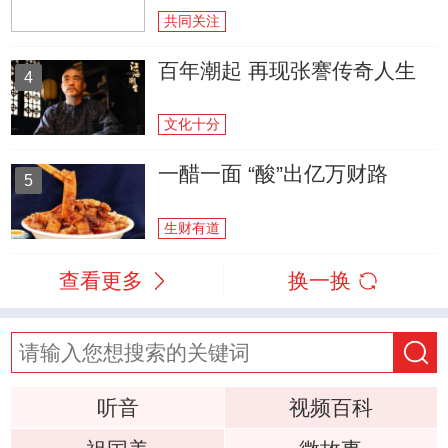
共同关注
百年潮起 再现张謇传奇人生
4
文化十分
一醋一面 “酸”出亿万财路
5
生财有道
查看更多
换一换
听音
视频百科