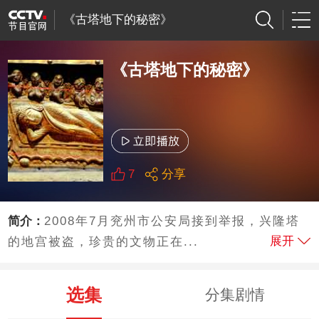
《古塔地下的秘密》
《古塔地下的秘密》
7
分享
简介：
2008年7月兖州市公安局接到举报，兴隆塔
展开
的地宫被盗，珍贵的文物正在...
选集
分集剧情