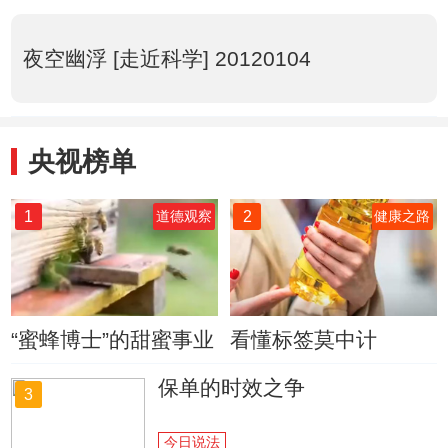
夜空幽浮 [走近科学] 20120104
央视榜单
1
2
道德观察
健康之路
“蜜蜂博士”的甜蜜事业
看懂标签莫中计
保单的时效之争
3
今日说法