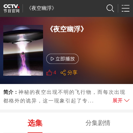
《夜空幽浮》
《夜空幽浮》
4
分享
简介：
神秘的夜空出现不明的飞行物，而每次出现
展开
都格外的诡异，这一现象引起了专...
选集
分集剧情