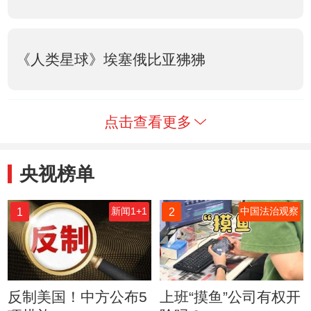
《人类星球》埃塞俄比亚狒狒
点击查看更多
央视榜单
1
2
新闻1+1
中国法治观察
反制美国！中方公布5
上班“摸鱼”公司有权开