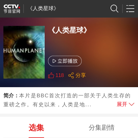
《人类星球》
《人类星球》
118
分享
简介：
本片是BBC首次打造的一部关于人类生存的
展开
重磅之作。有史以来，人类是地...
选集
分集剧情