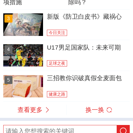
项措施
除吗？
新版《防卫白皮书》藏祸心
3
今日关注
U17男足国家队：未来可期
4
足球之夜
三招教你识破真假全麦面包
5
健康之路
查看更多
换一换