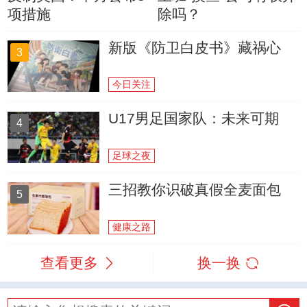
项措施
除吗？
新版《防卫白皮书》藏祸心
3
今日关注
U17男足国家队：未来可期
4
足球之夜
三招教你识破真假全麦面包
5
健康之路
查看更多
换一换