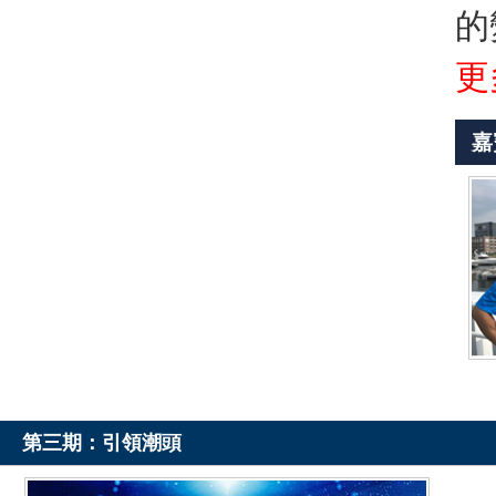
的
更
嘉
第三期：引領潮頭