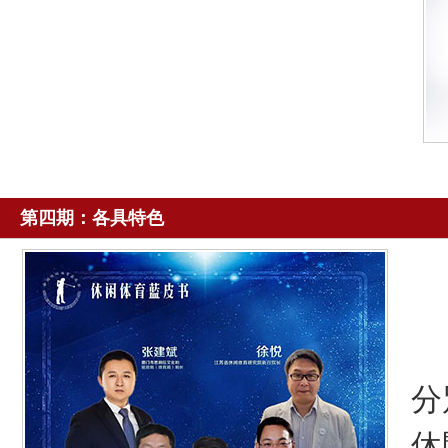
第四期：各具特色
本
分
休