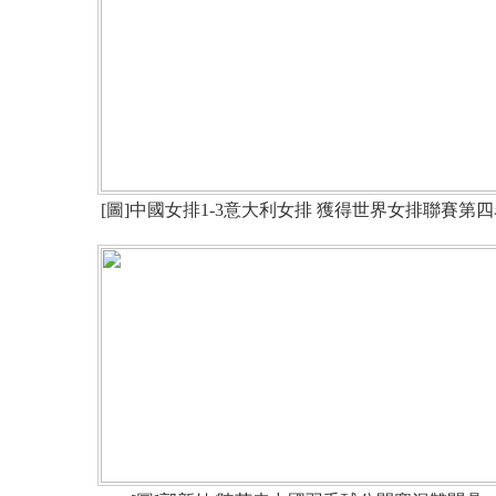
[圖]中國女排1-3意大利女排 獲得世界女排聯賽第