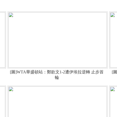
[圖]WTA華盛頓站：鄭欽文1-2遭伊埃拉逆轉 止步首
[
輪