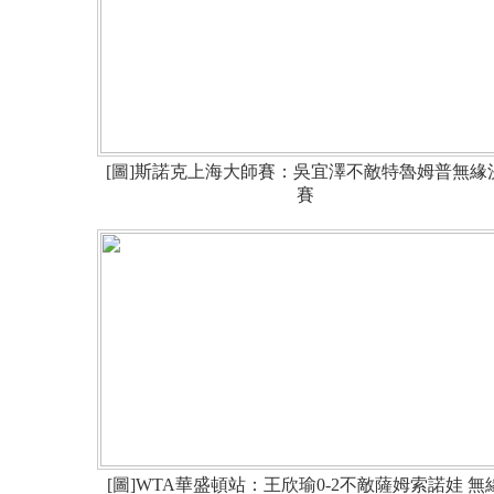
[圖]斯諾克上海大師賽：吳宜澤不敵特魯姆普無緣
賽
[圖]WTA華盛頓站：王欣瑜0-2不敵薩姆索諾娃 無