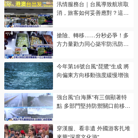
汛情服務台｜台風導致航班取
消，旅客如何妥善應對？這
個“前提”很關鍵↓
搶險、轉移……分秒必爭！多
方力量勠力同心築牢防汛防台
風民生防線
今年第16號台風“琵鷺”生成 將
向偏東方向移動強度緩慢增強
強台風“白海豚”有三個顯著特
點 多部門堅持防禦關口前移保
通保暢保安全
穿漢服、看非遺 外國游客扎堆
來華“深度文化游”