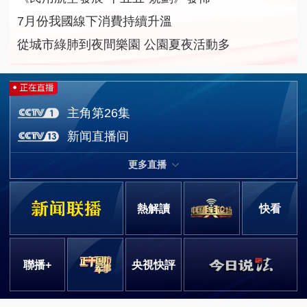
7月份我國線下消費持續升溫
從城市綠肺到夜間樂園 公園夏夜活動多
主角第26集
新闻直播间
更多直播
熱解讀
快看
聯播+
央視快評