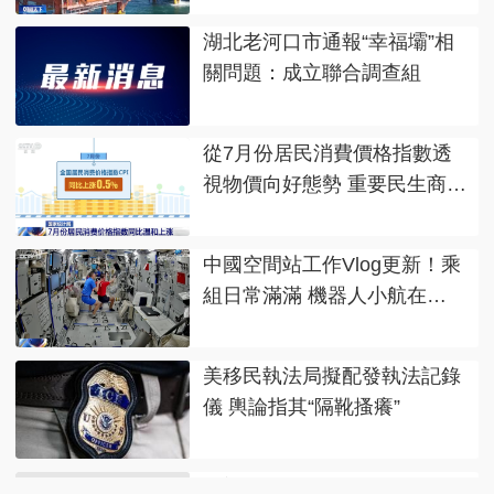
湖北老河口市通報“幸福壩”相
關問題：成立聯合調查組
從7月份居民消費價格指數透
視物價向好態勢 重要民生商品
價格保持平穩
中國空間站工作Vlog更新！乘
組日常滿滿 機器人小航在
軌“成長”
美移民執法局擬配發執法記錄
儀 輿論指其“隔靴搔癢”
伊朗：重開霍爾木茲海峽的前