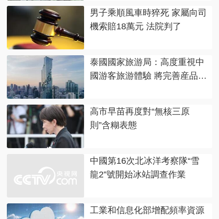
男子乘順風車時猝死 家屬向司
機索賠18萬元 法院判了
泰國國家旅游局：高度重視中
國游客旅游體驗 將完善産品和
服務
高市早苗再度對“無核三原
則”含糊表態
中國第16次北冰洋考察隊“雪
龍2”號開始冰站調查作業
工業和信息化部增配頻率資源