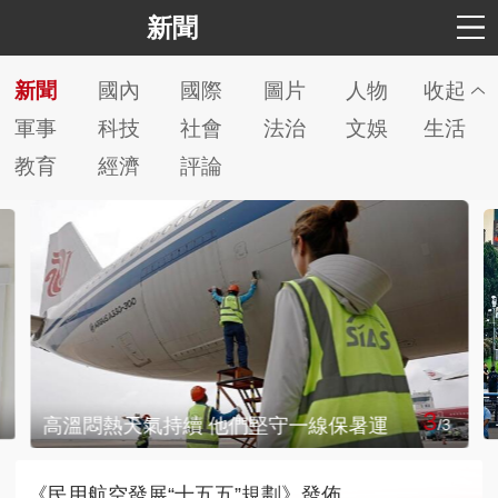
新聞
新聞
國內
國際
圖片
人物
收起
軍事
科技
社會
法治
文娛
生活
教育
經濟
評論
3
高溫悶熱天氣持續 他們堅守一線保暑運
/
3
《民用航空發展“十五五”規劃》發佈