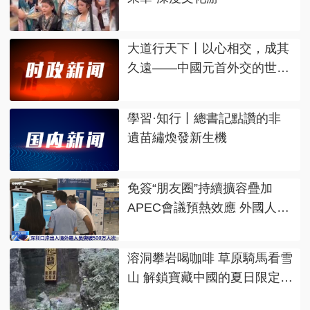
大道行天下丨以心相交，成其
久遠——中國元首外交的世界
情懷與大國氣派
學習·知行丨總書記點讚的非
遺苗繡煥發新生機
免簽“朋友圈”持續擴容疊加
APEC會議預熱效應 外國人來
華熱度持續攀升
溶洞攀岩喝咖啡 草原騎馬看雪
山 解鎖寶藏中國的夏日限定體
驗