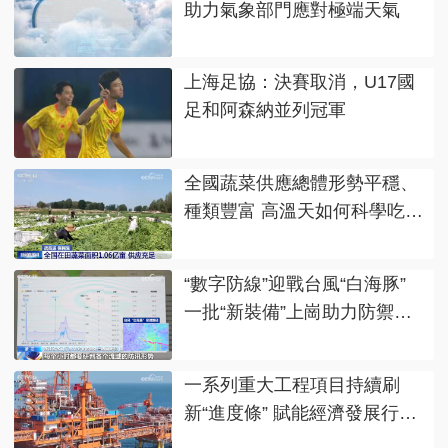
助力氣象部門應對極端天氣
上海足協：決賽取消，U17國
足和阿森納並列冠軍
全國蔬菜供應總體形勢平穩、
種類豐富 高溫天如何科學吃
菜？“指南”來了！
“數字防線”迎戰台風“白海豚”
一批“新裝備”上崗助力防禦鏈
條全面延伸
一系列重大工程項目持續刷
新“進度條” 賦能經濟發展行穩
致遠