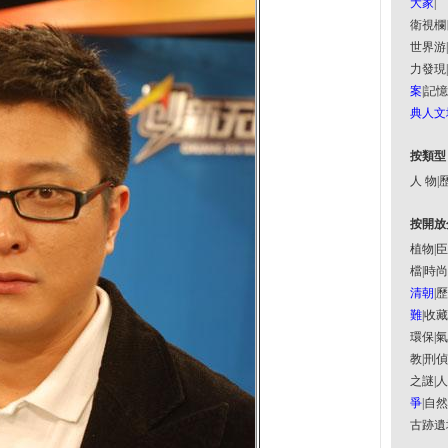
大家
|
衛視欄
世界游
|
力發現
|
案
|
記憶
典人文
按類型
人 物
|
歷
按開放
植物
|
臣
檔
|
時尚
清朝
|
歷
難
|
收藏
環保
|
氣
教
|
刑偵
之謎
|
人
爭
|
自然
古跡遺