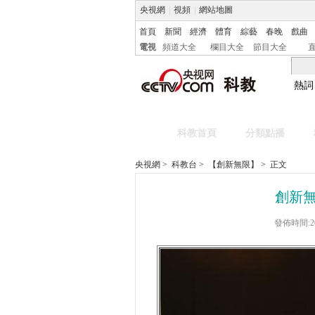
央視網
|
視頻
|
網站地圖
首頁
新聞
經濟
體育
綜藝
春晚
戲曲
電視
頻道大全
欄目大全
節目大全
熱詞
科教首頁
分類點播
央視網
>
科教台
>
【創新無限】
> 正文
創新
發佈時間:20