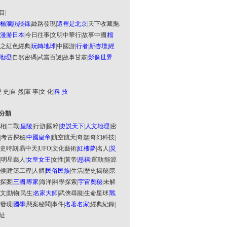
目
|
楊瀾訪談錄
|
絲路發現
|
這裡是北京
|
天下收藏
|
魅
漫游日本
|
今日往事
|
文明中華行
|
故事中國
|
檔
之紅色經典
|
玩轉地球
|
中國游
|
行者
|
新杏壇
|
經
地理
|
自然密碼
|
武當百謎
|
故事甘肅
|
影像世界
 史
|
自 然
|
軍 事
|
文 化
|
科 技
分類
相
|
二戰
|
皇陵
|
行游
|
國粹
|
史説天下
|
人文地理
|
密
|
考古探秘
|
中國皇帝
|
航空航天
|
奇趣
|
奇幻科技
|
史時刻
|
易中天
|
UFO
|
文化藝術
|
紅樓夢
|
名人
|
災
|
明星藝人
|
女皇女王
|
女性
|
黃帝
|
慈禧
|
運動
|
能源
候
|
建築工程
|
人體
|
民俗民族
|
生活
|
歷史揭秘
|
宗
探案
|
三國
|
專家
|
海洋
|
科學探索
|
宇宙奧秘
|
未解
文
|
動物
|
民生
|
名家大師
|
武俠尋蹤
|
生命星球
|
戰
發現
|
國學
|
懸案秘聞
|
事件
|
名著名家
|
經典紀錄
|
址