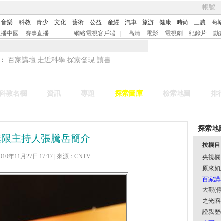
音樂
科教
青少
文化
藝術
公益
産經
汽車
旅游
健康
時尚
三農
商
直播中國
賽事直播
網絡電視客戶端
|
高清
電影
電視劇
紀錄片
動
：
百家講壇
走近科學
探索發現
讀書
科教名欄
資訊
專題
探索圖庫
檢索地圖
排
探索地
無限主持人張騰岳簡介
按欄目
10年11月27日 17:17 | 來源：CNTV
央視欄
原來如
百家講
大觀(停
之光
|
科
證親歷(