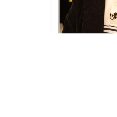
姓名：張騰岳
*
性別：男
*
民族：漢
*
出生日期：
1975
年
11
月
8
日
*
學歷：本科
*
籍貫：山西省汾陽縣
*
身高：
182cm
*
體重：
80kg