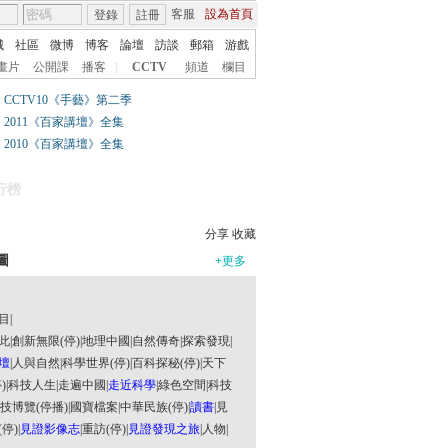
客服
設為首頁
登錄
註冊
城
社區
微博
博客
論壇
訪談
郵箱
游戲
畫片
公開課
播客
|
CCTV
頻道
欄目
CCTV10《手藝》第二季
2011《百家講壇》全集
2010《百家講壇》全集
行榜
分享
收藏
圖
+
更多
目
|
此
|
創新無限(停)
|
地理中國
|
自然傳奇
|
探索發現
|
壇
|
人與自然
|
科學世界(停)
|
百科探秘(停)
|
天下
)
|
科技人生
|
走遍中國
|
走近科學
|
綠色空間
|
科技
技博覽(停播)
|
國寶檔案
|
中華民族(停)
|
讀書
|
見
停)
|
見證影像志
|
重訪(停)
|
見證發現之旅
|
人物
|