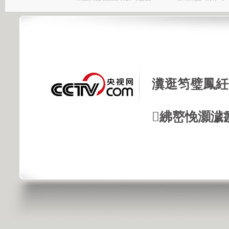
瀵逛笉璧鳳紝
紼嶅悗灝濊瘯