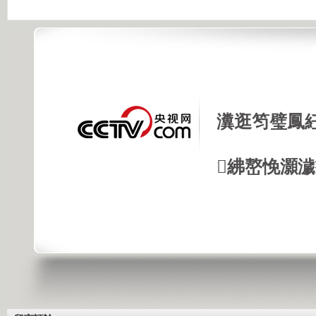
瀵逛笉璧鳳
紼嶅悗灝濊瘯