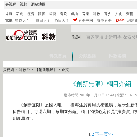
央視網
|
視頻
|
網站地圖
首頁
新聞
經濟
體育
綜藝
春晚
戲曲
音樂
科教
青少
文化
藝術
電視
頻道大全
欄目大全
節目大全
直播中國
賽事直播
網絡
熱詞：
百家講壇
走近科學
探索發
科教首頁
分類點播
科教名欄
央視網
>
科教台
>
【創新無限】
> 正文
《創新無限》欄目介紹
發佈時間:2010年11月27日 16:48 | 來源：CNT
《創新無限》是國內唯一一檔專注於實用技術推廣，展示創新
科普欄目，每週六期，每期
30
分鐘。欄目的核心定位是“推廣實用
創新思維”。
1
2
下一頁>>