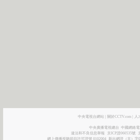
中央電視台網站
|
關於CCTV.com
|
人
中央廣播電視總台 中國網絡電
違法和不良信息舉報
京ICP證060535號
網上傳播視聽節目許可證號 0102004
新出網證（京）字0