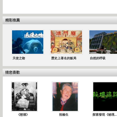
精彩推薦
天使之吻
歷史上著名的飯局
自然的呼吸
猜您喜歡
《慈禧》
祝榆生
探索發現《秘境...