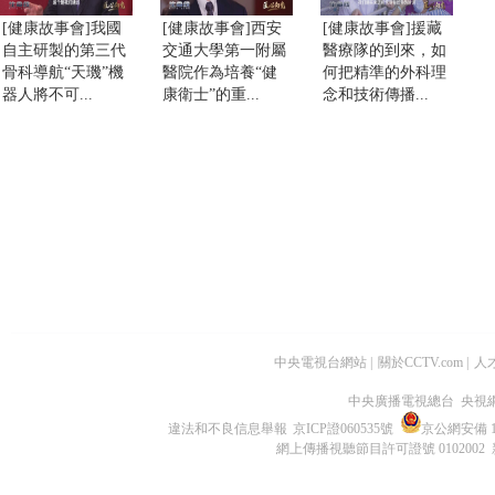
[健康故事會]我國
[健康故事會]西安
[健康故事會]援藏
自主研製的第三代
交通大學第一附屬
醫療隊的到來，如
骨科導航“天璣”機
醫院作為培養“健
何把精準的外科理
器人將不可...
康衛士”的重...
念和技術傳播...
中央電視台網站
|
關於CCTV.com
|
人
中央廣播電視總台 央視
違法和不良信息舉報
京ICP證060535號
京公網安備 11
網上傳播視聽節目許可證號 0102002