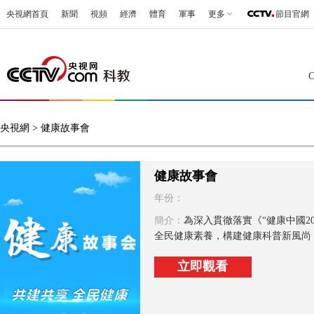
央視網首頁
新聞
視頻
經濟
體育
軍事
更多
節目官網
央視網
> 健康故事會
健康故事會
年份：
簡介：
為深入貫徹落實《“健康中國20
全民健康素養，構建健康科普新風尚，
立即觀看