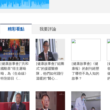
精彩看點
我要評論
[健康故事會]“共和
[健康故事會]“組團
[健康故事會]《健
國勳章”得主屠呦
式”的援疆醫療
康報》的創刊經歷
呦，為《生命線》
隊，他們如何踐行
了哪些不為人知的
特別節目《...
溫暖的“醫心...
故事？