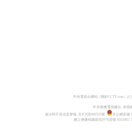
中央電視台網站
|
關於CCTV.com
|
人
中央廣播電視總台 央視
違法和不良信息舉報
京ICP證060535號
京公網安備 11
網上傳播視聽節目許可證號 0102002