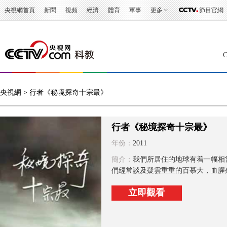
央視網首頁
新聞
視頻
經濟
體育
軍事
更多
節目官網
央視網
> 行者《秘境探奇十宗最》
行者《秘境探奇十宗最》
年份：
2011
簡介：
我們所居住的地球有着一幅相
們經常談及疑雲重重的百慕大，血腥殘
立即觀看