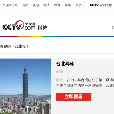
央視網首頁
新聞
視頻
經濟
體育
軍事
更多
節目官網
央視網
> 台北尋珍
台北尋珍
年份：
簡介：
在1956年台灣建立了第一座博
年後台灣建立的第一座博物館，台北
立即觀看