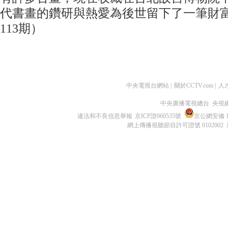
代書畫的鑽研與熱愛為後世留下了一筆財富
113期）
中央電視台網站
|
關於CCTV.com
|
人
中央廣播電視總台 央視
違法和不良信息舉報
京ICP證060535號
京公網安備 11
網上傳播視聽節目許可證號 0102002