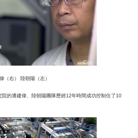
偉（右） 陸朝陽（左）
的潘建偉、陸朝陽團隊歷經12年時間成功控制住了10