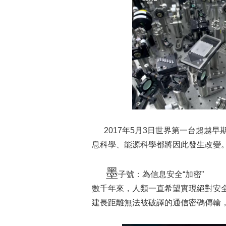
2017年5月3日世界第一台超越早
息科學、能源科學都將因此發生改變
墨
子號：為信息安全“加密”
數千年來，人類一直希望實現絕對安
建長距離無法被破譯的通信密碼傳輸