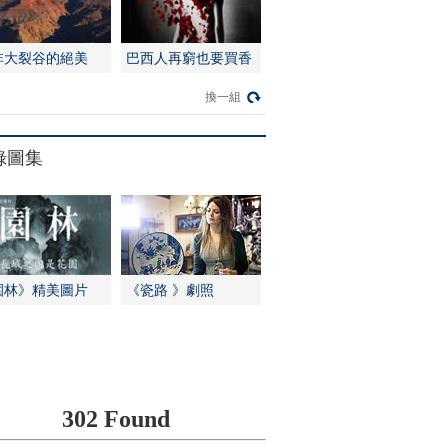
非大裂谷的絕美
巴西人再窮也要買香
水
換一組
錄圖集
園林》精美圖片
《瓷路 》劇照
302 Found