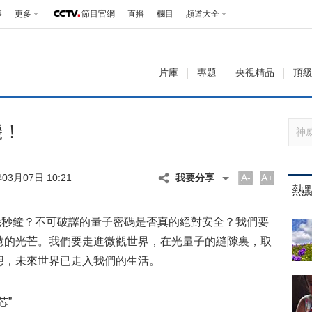
事
更多
節目官網
直播
欄目
頻道大全
片庫
專題
央視精品
頂
機！
3月07日 10:21
我要分享
A-
A+
熱
秒鐘？不可破譯的量子密碼是否真的絕對安全？我們要
慧的光芒。我們要走進微觀世界，在光量子的縫隙裏，取
想，未來世界已走入我們的生活。
芯”