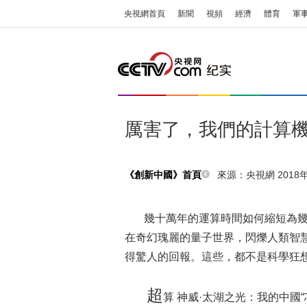
央視網首頁
新聞
視頻
經濟
體育
軍
厲害了，我們的計算
來源：央視網 2018年0
《創新中國》首頁
幾十萬年的運算時間如何縮短為幾
在奇幻瑰麗的量子世界，閃爍人類智
得驚人的回報。這些，都不是科學狂
超
算 神威·太湖之光：我的中國“