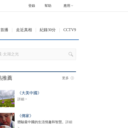
登錄
幫助
應用
級首播
走近真相
紀錄30分
CCTV9
點推薦
更多
《大美中國》
詳細 >
《傳家》
體驗最中國的生活情趣和智慧。
詳細
>