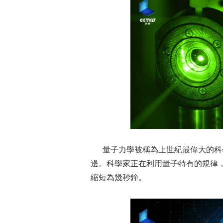
量子力學被稱為上世紀最偉大的科
邊。科學家正在利用量子特有的規律
縮短為幾秒鐘。