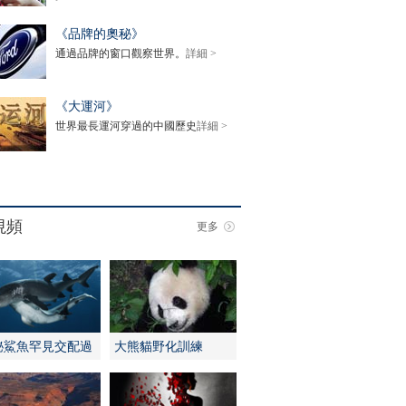
《品牌的奧秘》
通過品牌的窗口觀察世界。
詳細 >
《大運河》
世界最長運河穿過的中國歷史
詳細 >
視頻
更多
秘鯊魚罕見交配過
大熊貓野化訓練