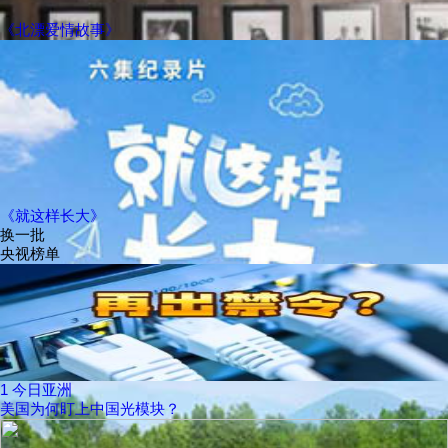
《北漂爱情故事》
《就这样长大》
换一批
央视榜单
1
今日亚洲
美国为何盯上中国光模块？