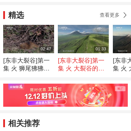
精选
查看更多
02:47
01:33
[东非大裂谷]第一
[东非大裂谷]第一
[东非
集 火 狮尾狒狒和
集 火 大裂谷的地
集 火
大鼹鼠
貌和景观
相关推荐