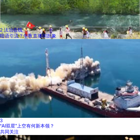
2
法治在线
暗语引流？午夜直播间乱象
3
“AI双星”上空有何新本领？
共同关注