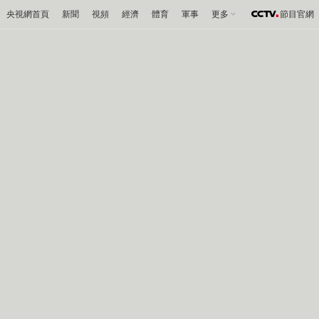
央視網首頁
新聞
視頻
經濟
體育
軍事
更多
節目官網