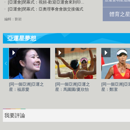
[亞運會]閉幕式：視頻-歡迎亞運會來到印...
[亞運會]閉幕式：亞奧理事會會旗交接儀式
體育之星
編輯：劉岩
亞運星夢想
[同一個亞洲]亞運之
[同一個亞洲]亞運之
[同一個亞洲]亞
星：福原愛
星：馬園園/夏欣怡
星：鄭潔
我要評論