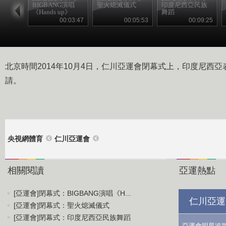
BIGBANG演唱
聖火熄滅儀式
印度尼西亞民族
《Hands up》
舞蹈
00:03:47
00:05:53
00:09:25
北京時間2014年10月4日，仁川亞運會閉幕式上，印度尼西
請。
央視網體育
仁川亞運會
相關閱讀
亞運熱點
[亞運會]閉幕式：BIGBANG演唱《H...
仁川亞運
[亞運會]閉幕式：聖火熄滅儀式
[亞運會]閉幕式：印度尼西亞民族舞蹈
亞運會明星追