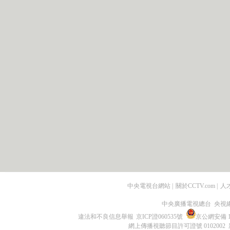
中央電視台網站
|
關於CCTV.com
|
人
中央廣播電視總台 央視
違法和不良信息舉報
京ICP證060535號
京公網安備 11
網上傳播視聽節目許可證號 0102002