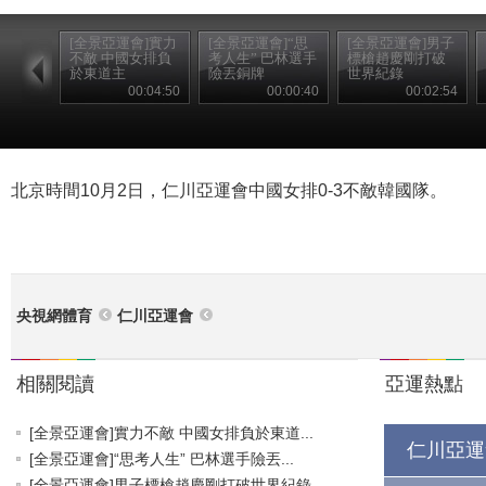
[全景亞運會]實力
[全景亞運會]“思
[全景亞運會]男子
不敵 中國女排負
考人生” 巴林選手
標槍趙慶剛打破
於東道主
險丟銅牌
世界紀錄
00:04:50
00:00:40
00:02:54
北京時間10月2日，仁川亞運會中國女排0-3不敵韓國隊。
央視網體育
仁川亞運會
相關閱讀
亞運熱點
[全景亞運會]實力不敵 中國女排負於東道...
仁川亞運
[全景亞運會]“思考人生” 巴林選手險丟...
[全景亞運會]男子標槍趙慶剛打破世界紀錄