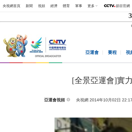
央視網首頁
新聞
視頻
經濟
體育
軍事
更多
節目官網
3
亞運會
賽程
視
[全景亞運會]實
央視網 2014年10月02日 22:1
亞運會視頻