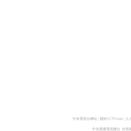
中央電視台網站
|
關於CCTV.com
|
人
中央廣播電視總台 央視