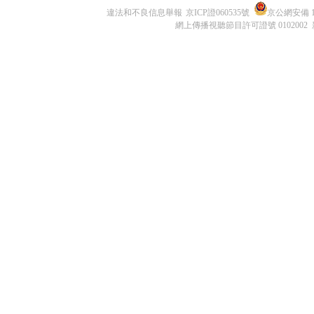
違法和不良信息舉報
京ICP證060535號
京公網安備 11
網上傳播視聽節目許可證號 0102002