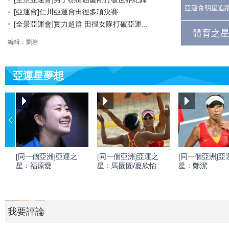
亞運會明星追
[亞運會]仁川亞運會田徑多項決賽
[全景亞運會]實力超群 田徑女隊打破亞運...
體育之星
編輯：劉岩
亞運星夢想
[同一個亞洲]亞運之
[同一個亞洲]亞運之
[同一個亞洲]亞
星：福原愛
星：馬園園/夏欣怡
星：鄭潔
我要評論