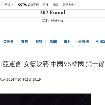
事
更多
節目官網
直播
欄目
頻道大全
302 Found
CCTV_WebServer
亞運會
賽程
視頻
新聞
圖片
金牌榜
中國
[亞運會]女籃決賽 中國VS韓國 第一節
視網 2014年10月02日 19:19