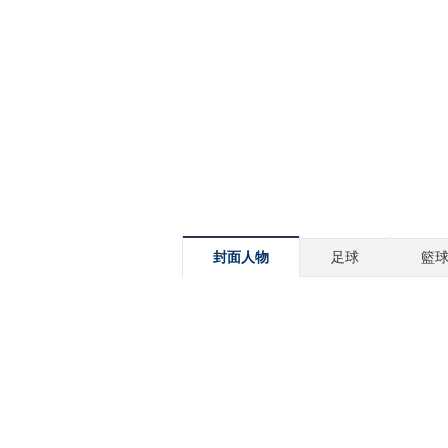
封面人物
足球
籃