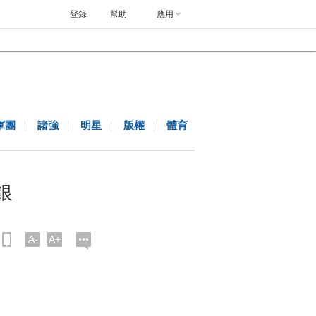
登錄
幫助
應用
軍團
諸強
明星
版權
體育
銀
A-
A+