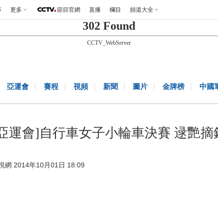
事
更多
節目官網
直播
欄目
頻道大全
302 Found
CCTV_WebServer
亞運會
賽程
視頻
新聞
圖片
金牌榜
中國
[亞運會]自行車女子小輪車決賽 逯艷摘
視網 2014年10月01日 18:09