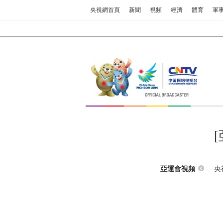
央視網首頁
新聞
視頻
經濟
體育
軍
央
亞運會視頻