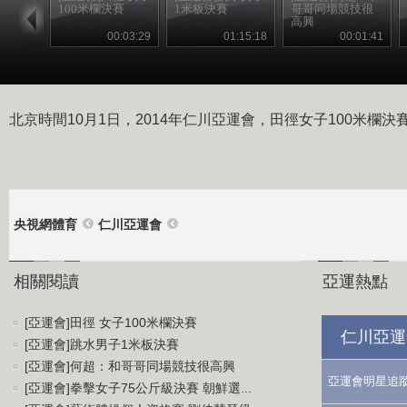
100米欄決賽
1米板決賽
哥哥同場競技很
高興
00:03:29
01:15:18
00:01:41
北京時間10月1日，2014年仁川亞運會，田徑女子100米欄
央視網體育
仁川亞運會
相關閱讀
亞運熱點
[亞運會]田徑 女子100米欄決賽
仁川亞運
[亞運會]跳水男子1米板決賽
[亞運會]何超：和哥哥同場競技很高興
亞運會明星追
[亞運會]拳擊女子75公斤級決賽 朝鮮選...