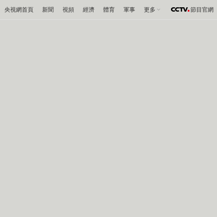
央視網首頁
新聞
視頻
經濟
體育
軍事
更多
節目官網