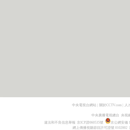
中央電視台網站
|
關於CCTV.com
|
人
中央廣播電視總台 央視
違法和不良信息舉報
京ICP證060535號
京公網安備 11
網上傳播視聽節目許可證號 0102002