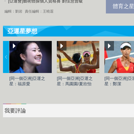
[亞運會]藝術體操個人資格賽 劉佳慧晉級
體育之星
編輯：劉岩
責任編輯：王曉遐
亞運星夢想
[同一個亞洲]亞運之
[同一個亞洲]亞運之
[同一個亞洲]亞
星：福原愛
星：馬園園/夏欣怡
星：鄭潔
我要評論