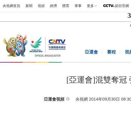
央視網首頁
新聞
視頻
經濟
體育
軍事
更多
節目官網
3
亞運會
賽程
視
[亞運會]混雙奪冠
央視網 2014年09月30日 08:3
亞運會視頻