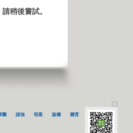
，請稍後嘗試。
軍團
諸強
明星
版權
體育