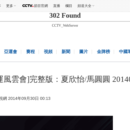
事
更多
節目官網
直播
欄目
頻道大全
302 Found
CCTV_WebServer
亞運會
賽程
視頻
新聞
圖片
金牌榜
中國
運風雲會]完整版：夏欣怡/馬圓圓 20140
視網 2014年09月30日 00:13