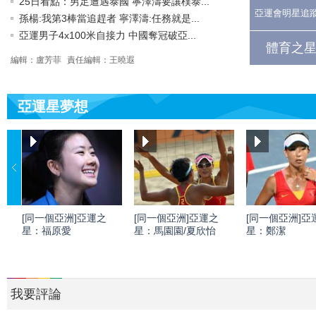
25日看點：男足遭遇泰國 寧澤濤要讓樸泰...
亞運會明星追
孫楊:我第3棒當追趕者 寧澤濤:任務就是...
亞運男子4x100米自接力 中國奪冠破亞...
體育之星
編輯：盧芳菲
責任編輯：王曉遐
亞運星夢想
[同一個亞洲]亞運之
[同一個亞洲]亞運之
[同一個亞洲]亞
星：福原愛
星：馬園園/夏欣怡
星：鄭潔
我要評論