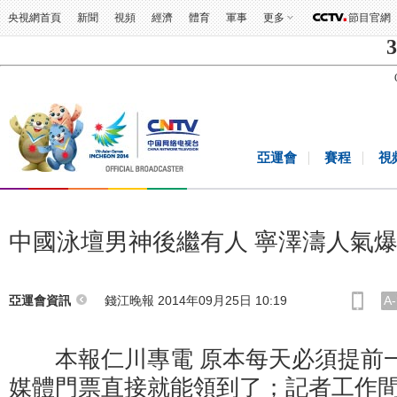
央視網首頁
新聞
視頻
經濟
體育
軍事
更多
節目官網
3
亞運會
賽程
視
中國泳壇男神後繼有人 寧澤濤人氣
錢江晚報 2014年09月25日 10:19
A-
亞運會資訊
本報仁川專電 原本每天必須提前一
媒體門票直接就能領到了；記者工作