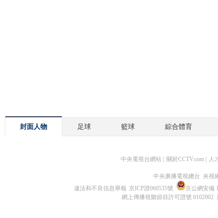
封面人物
足球
籃球
綜合體育
中央電視台網站
|
關於CCTV.com
|
人
中央廣播電視總台 央視
違法和不良信息舉報
京ICP證060535號
京公網安備 11
網上傳播視聽節目許可證號 0102002