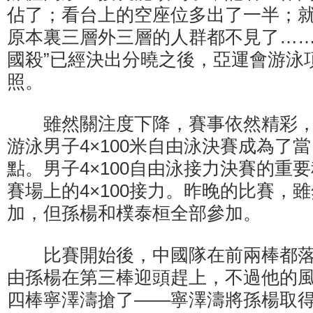
佔了；看台上的空座位多出了一半；
原本裏三層外三層的人群都不見了……
國殺”已經決出分曉之後，亞運會游泳
照。
雖然關注度下降，賽事依然精彩，
游泳男子4×100米自由泳決賽成為了
點。男子4×100自由泳接力決賽的重
賽場上的4×100接力。昨晚的比賽，
加，但孫楊和樸泰桓全部參加。
比賽開始後，中國隊在前兩棒都落
由孫楊在第三棒迎頭趕上，不過他的
四棒寧澤濤搶了——寧澤濤將孫楊取得的