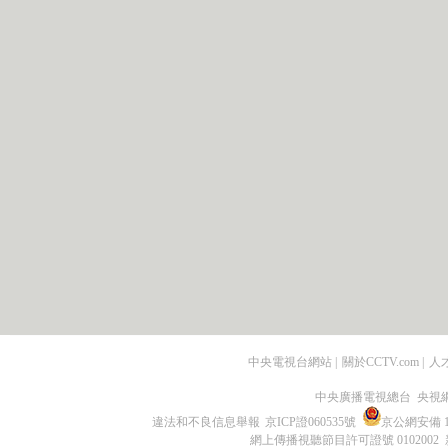
中央電視台網站
|
關於CCTV.com
|
人
中央廣播電視總台 央視
違法和不良信息舉報
京ICP證060535號
京公網安備 11
網上傳播視聽節目許可證號 0102002