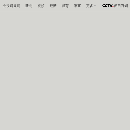
央視網首頁
新聞
視頻
經濟
體育
軍事
更多
節目官網