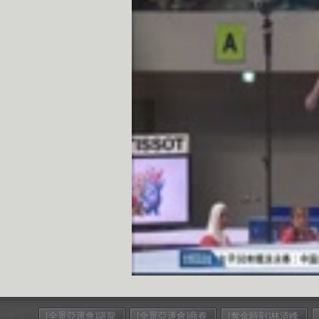
[全景亞運會]諶龍
[全景亞運會]商春
[奪金時刻]林清峰