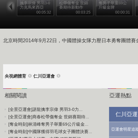
擒李宗偉 男羽3-0
松帶傷奪金 世錦
奪男子舉重69公
力克馬來西亞
賽期待新動作
斤級金牌
00:05:32
00:03:25
00:00:31
北京時間2014年9月22日，中國體操女隊力壓日本勇奪團體賽
央視網體育
仁川亞運會
相關閱讀
亞運熱點
[全景亞運會]諶龍擒李宗偉 男羽3-0力...
仁川亞運
[全景亞運會]商春松帶傷奪金 世錦賽期待...
[奪金時刻]林清峰奪男子舉重69公斤級金...
亞運會明星追
[奪金時刻]中國隊獲得羽毛球女子團體決賽...