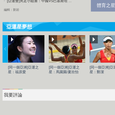
[亞運會]男足小組賽：中國VS巴基斯坦 ...
體育之星
編輯：劉岩
亞運星夢想
[同一個亞洲]亞運之
[同一個亞洲]亞運之
[同一個亞洲]亞
星：福原愛
星：馬園園/夏欣怡
星：鄭潔
我要評論