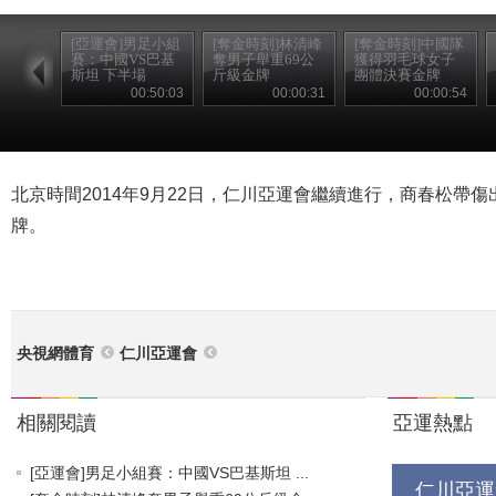
[亞運會]男足小組
[奪金時刻]林清峰
[奪金時刻]中國隊
賽：中國VS巴基
奪男子舉重69公
獲得羽毛球女子
斯坦 下半場
斤級金牌
團體決賽金牌
00:50:03
00:00:31
00:00:54
北京時間2014年9月22日，仁川亞運會繼續進行，商春松帶
牌。
央視網體育
仁川亞運會
相關閱讀
亞運熱點
[亞運會]男足小組賽：中國VS巴基斯坦 ...
仁川亞運