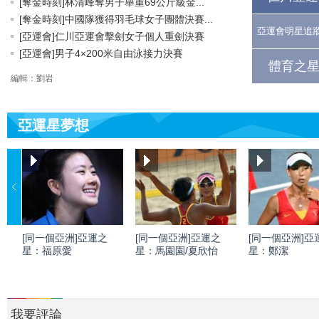
[奪金時刻]林清峰奪男子舉重69公斤級金...
[奪金時刻]中國隊獲得羽毛球女子團體決賽...
亞運會明星追
[亞運會]仁川亞運會擊劍女子個人重劍決賽
[亞運會]男子4×200米自由泳接力決賽
體育之星
編輯：劉岩
亞運星夢想
[同一個亞洲]亞運之
[同一個亞洲]亞運之
[同一個亞洲]亞
星：福原愛
星：馬園園/夏欣怡
星：鄭潔
我要評論