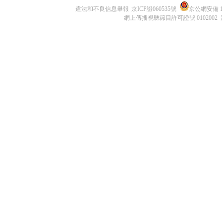
違法和不良信息舉報
京ICP證060535號
京公網安備 11
網上傳播視聽節目許可證號 0102002