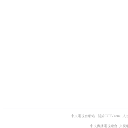
中央電視台網站
|
關於CCTV.com
|
人
中央廣播電視總台 央視