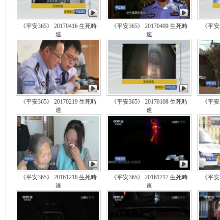
《平安365》 20170416 生死時
《平安365》 20170409 生死時
《平安3
速
速
《平安365》 20170219 生死時
《平安365》 20170108 生死時
《平安3
速
速
《平安365》 20161218 生死時
《平安365》 20161217 生死時
《平安3
速
速