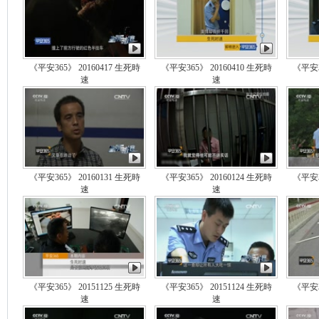
《平安365》 20160417 生死時
《平安365》 20160410 生死時
《平安3
速
速
《平安365》 20160131 生死時
《平安365》 20160124 生死時
《平安3
速
速
《平安365》 20151125 生死時
《平安365》 20151124 生死時
《平安3
速
速