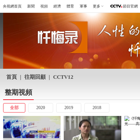
央視網首頁
新聞
視頻
經濟
體育
軍事
更多
節目官網
首頁
|
往期回顧
|
CCTV12
整期視頻
全部
2020
2019
2018