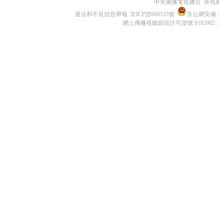
中央廣播電視總台 央視
違法和不良信息舉報
京ICP證060535號
京公網安備 11
網上傳播視聽節目許可證號 0102002