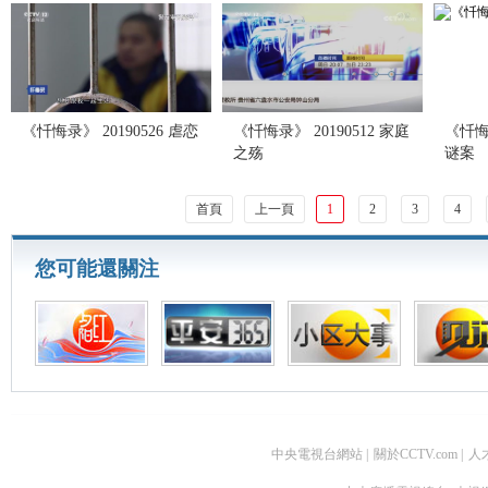
《忏悔录》 20190526 虐恋
《忏悔录》 20190512 家庭
《忏悔录
之殇
谜案
首頁
上一頁
1
2
3
4
您可能還關注
中央電視台網站
|
關於CCTV.com
|
人