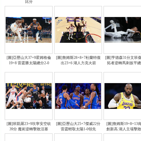
比分
[圖]亞歷山大37+9霍姆格倫
[圖]詹姆斯28+8+7杜蘭特復
[圖]亨德森31分文班
19+8 雷霆勝太陽總分2-0
出23+6 湖人力克火箭
拓者逆轉馬刺扳平總
[圖]班凱羅23+9坎寧安空砍
[圖]亞歷山大25+7傑威22分
[圖]詹姆斯19+8+1
39分 魔術逆轉擊敗活塞
雷霆輕取太陽1-0領先
創新高 湖人主場擊