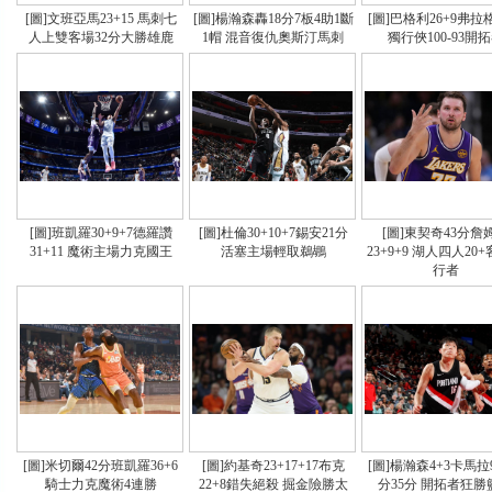
[圖]文班亞馬23+15 馬刺七
[圖]楊瀚森轟18分7板4助1斷
[圖]巴格利26+9弗拉
人上雙客場32分大勝雄鹿
1帽 混音復仇奧斯汀馬刺
獨行俠100-93開
[圖]班凱羅30+9+7德羅讚
[圖]杜倫30+10+7錫安21分
[圖]東契奇43分詹
31+11 魔術主場力克國王
活塞主場輕取鵜鶘
23+9+9 湖人四人20
行者
[圖]米切爾42分班凱羅36+6
[圖]約基奇23+17+17布克
[圖]楊瀚森4+3卡馬
騎士力克魔術4連勝
22+8錯失絕殺 掘金險勝太
分35分 開拓者狂勝