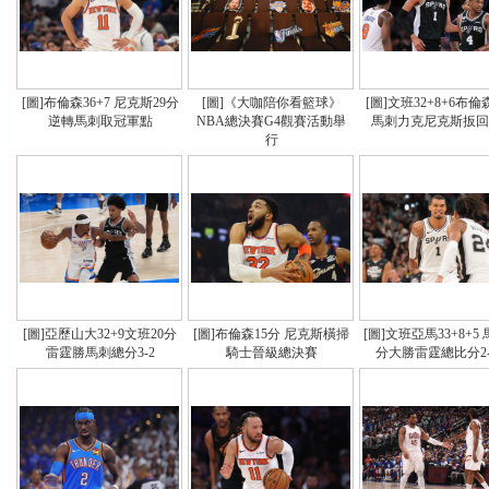
[圖]布倫森36+7 尼克斯29分
[圖]《大咖陪你看籃球》
[圖]文班32+8+6布倫
逆轉馬刺取冠軍點
NBA總決賽G4觀賽活動舉
馬刺力克尼克斯扳回
行
[圖]亞歷山大32+9文班20分
[圖]布倫森15分 尼克斯橫掃
[圖]文班亞馬33+8+5 
雷霆勝馬刺總分3-2
騎士晉級總決賽
分大勝雷霆總比分2-