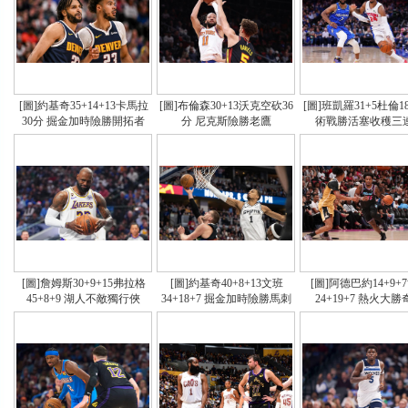
[圖]約基奇35+14+13卡馬拉
[圖]布倫森30+13沃克空砍36
[圖]班凱羅31+5杜倫18
30分 掘金加時險勝開拓者
分 尼克斯險勝老鷹
術戰勝活塞收穫三
[圖]詹姆斯30+9+15弗拉格
[圖]約基奇40+8+13文班
[圖]阿德巴約14+9+
45+8+9 湖人不敵獨行俠
34+18+7 掘金加時險勝馬刺
24+19+7 熱火大