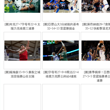
[圖]布克27+7字母哥22+6 太
[圖]亞歷山大3分絕殺約基奇
[圖]萊昂納德29+7
陽力克雄鹿三連勝
32+14+13 雷霆勝掘金
35+12 快船擊退尼
[圖]楊瀚森15+9+5 撕裂之城
[圖]字母哥27+9+8喬治22+4
[圖]賽季橫掃！亞
混音險勝山谷太陽
雄鹿力克爵士終結4連敗
27+5+5 雷霆險勝勇
連勝