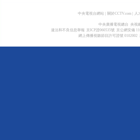
中央電視台網站
|
關於CCTV.com
|
人
中央廣播電視總台 央視
違法和不良信息舉報
京ICP證060535號
京公網安備 1100
網上傳播視聽節目許可證號 0102002