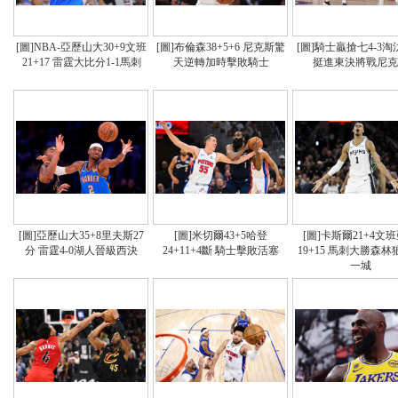
[圖]NBA-亞歷山大30+9文班
[圖]布倫森38+5+6 尼克斯驚
[圖]騎士贏搶七4-3
21+17 雷霆大比分1-1馬刺
天逆轉加時擊敗騎士
挺進東決將戰尼克
[圖]亞歷山大35+8里夫斯27
[圖]米切爾43+5哈登
[圖]卡斯爾21+4文
分 雷霆4-0湖人晉級西決
24+11+4斷 騎士擊敗活塞
19+15 馬刺大勝森
一城