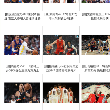
[圖]亞歷山大28+7東契奇傷
[圖]東契奇42+12哈登17分
[圖]愛德華茲復出17+
退 雷霆大勝湖人喜迎四連勝
湖人擊敗騎士4連勝
狼輕取獨行俠
[圖]約基奇25+15+8波神三
[圖]楊瀚森6分4籃板阿夫迪
[圖]倫納德20+8特
分5中5 掘金主場力克勇士
亞20+7 開拓者輕取奇才
新高36分 快船輕取