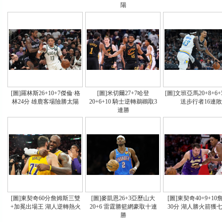
陽
[圖]羅林斯26+10+7傑倫·格
[圖]米切爾27+7哈登
[圖]文班亞馬20+8+6+
林24分 雄鹿客場險勝太陽
20+6+10 騎士逆轉鵜鶘取3
送步行者16連敗
連勝
[圖]東契奇60分詹姆斯三雙
[圖]麥凱恩26+3亞歷山大
[圖]東契奇40+9+1
+加冕出場王 湖人逆轉熱火
20+6 雷霆勝籃網豪取十連
30分 湖人勝火箭獲
勝