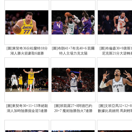
[圖]東契奇36分杜蘭特18分
[圖]布朗41+7布克40+6 凱爾
[圖]布倫森30+9唐斯1
湖人勝火箭豪取6連勝
特人主場力克太陽
尼克斯21分大逆轉
[圖]東契奇30+11+13準絕殺
[圖]班凱羅27+8阿德巴約
[圖]文班亞馬32+12+
湖人加時險勝掘金迎5連勝
20+7 魔術險勝熱火7連勝
數據比肩姚明 馬刺輕