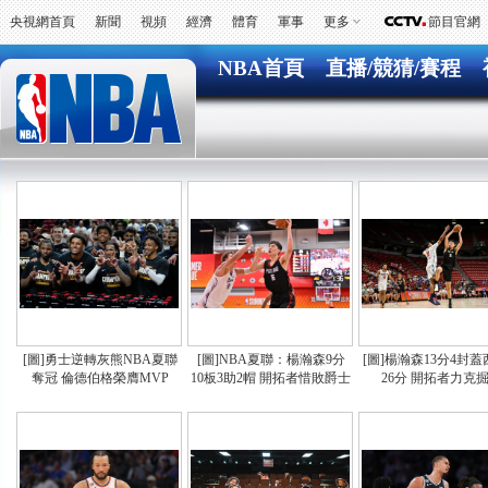
央視網首頁
新聞
視頻
經濟
體育
軍事
更多
節目官網
NBA首頁
直播/競猜/賽程
[圖]勇士逆轉灰熊NBA夏聯
[圖]NBA夏聯：楊瀚森9分
[圖]楊瀚森13分4封
奪冠 倫德伯格榮膺MVP
10板3助2帽 開拓者惜敗爵士
26分 開拓者力克