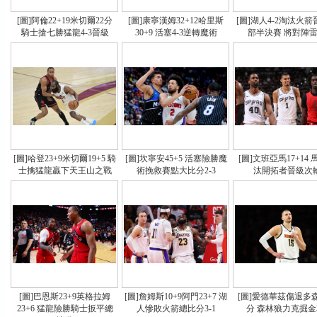
[圖]阿倫22+19米切爾22分
[圖]康寧漢姆32+12哈里斯
[圖]湖人4-2淘汰火
騎士搶七勝猛龍4-3晉級
30+9 活塞4-3逆轉魔術
部半決賽 將對陣
[圖]哈登23+9米切爾19+5 騎
[圖]坎寧安45+5 活塞險勝魔
[圖]文班亞馬17+14
士擒猛龍贏下天王山之戰
術挽救賽點大比分2-3
汰開拓者晉級次
[圖]巴恩斯23+9英格拉姆
[圖]詹姆斯10+9阿門23+7 湖
[圖]愛德華茲傷退多森
23+6 猛龍險勝騎士扳平總
人慘敗火箭總比分3-1
分 森林狼力克掘金3