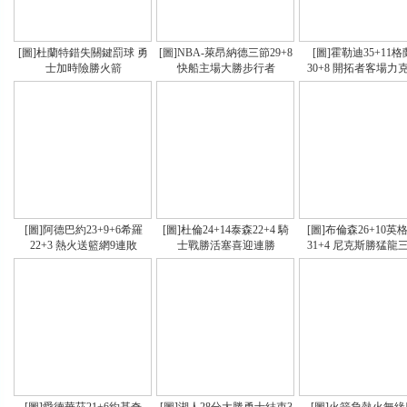
[圖]杜蘭特錯失關鍵罰球 勇
[圖]NBA-萊昂納德三節29+8
[圖]霍勒迪35+11
士加時險勝火箭
快船主場大勝步行者
30+8 開拓者客場力
[圖]阿德巴約23+9+6希羅
[圖]杜倫24+14泰森22+4 騎
[圖]布倫森26+10英
22+3 熱火送籃網9連敗
士戰勝活塞喜迎連勝
31+4 尼克斯勝猛龍