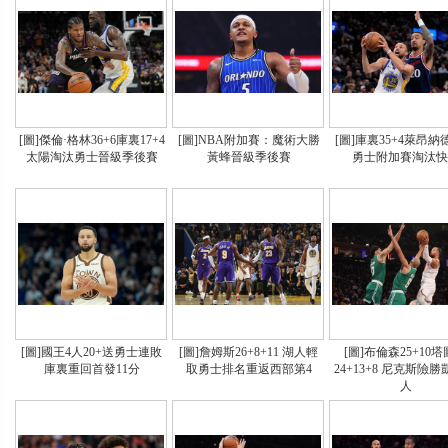
[圖]傑倫·格林36+6庫裏17+4
[圖]NBA附加賽：魔術大勝
[圖]庫裏35+4萊昂納德
太陽淘汰勇士晉級季後賽
黃蜂晉級季後賽
勇士附加賽淘汰快
[圖]國王4人20+送勇士連敗
[圖]詹姆斯26+8+11 湖人輕
[圖]布倫森25+10
庫裏重回首發11分
取勇士排名重返西部第4
24+13+8 尼克斯險
人