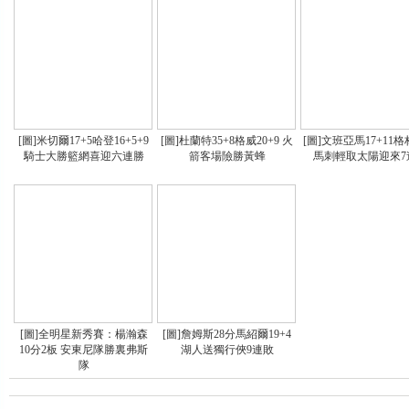
[圖]米切爾17+5哈登16+5+9
[圖]杜蘭特35+8格威20+9 火
[圖]文班亞馬17+11格
騎士大勝籃網喜迎六連勝
箭客場險勝黃蜂
馬刺輕取太陽迎來7
[圖]全明星新秀賽：楊瀚森
[圖]詹姆斯28分馬紹爾19+4
10分2板 安東尼隊勝裏弗斯
湖人送獨行俠9連敗
隊