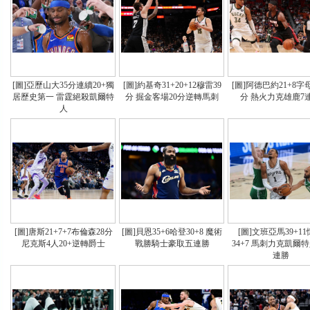
[圖]亞歷山大35分連續20+獨
[圖]約基奇31+20+12穆雷39
[圖]阿德巴約21+8字
居歷史第一 雷霆絕殺凱爾特
分 掘金客場20分逆轉馬刺
分 熱火力克雄鹿7
人
[圖]唐斯21+7+7布倫森28分
[圖]貝恩35+6哈登30+8 魔術
[圖]文班亞馬39+1
尼克斯4人20+逆轉爵士
戰勝騎士豪取五連勝
34+7 馬刺力克凱爾
連勝