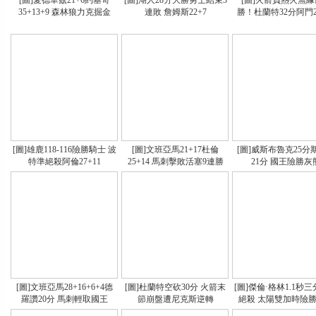
[圖]愛德華茲21+6約基奇
[圖]湖人28分大勝勇士結束3
[圖]火箭負熱火無
35+13+9 森林狼力克掘金
連敗 詹姆斯22+7
勝！杜蘭特32分阿門20
[圖]雄鹿118-116險勝騎士 波
[圖]文班亞馬21+17杜倫
[圖]威斯布魯克25分
特準絕殺阿倫27+11
25+14 馬刺擊敗活塞9連勝
21分 國王險勝灰
[圖]文班亞馬28+16+6+4德
[圖]杜蘭特空砍30分 火箭末
[圖]傑倫·格林1.1秒
羅讚20分 馬刺輕取國王
節崩盤遭尼克斯逆轉
絕殺 太陽雙加時險