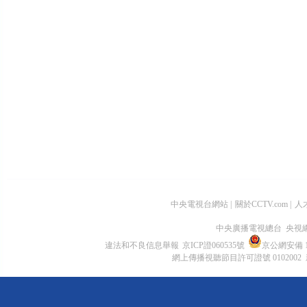
中央電視台網站
|
關於CCTV.com
|
人
中央廣播電視總台 央視
違法和不良信息舉報
京ICP證060535號
京公網安備 11
網上傳播視聽節目許可證號 0102002