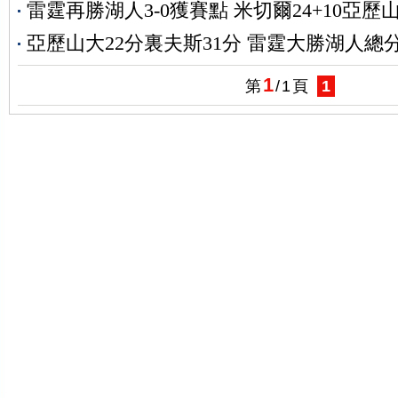
雷霆再勝湖人3-0獲賽點 米切爾24+10亞歷山
亞歷山大22分裏夫斯31分 雷霆大勝湖人總分2
1
第
/
1
頁
1