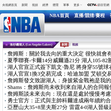
央視網首頁
新聞
視頻
經濟
體育
軍事
更多
節目官網
NBA首頁
直播/競猜/賽程
洛杉磯湖人 (Los Angeles Lakers)
新聞
視頻
詹姆斯：關於我去向的重大決定 很快就會
夏季聯賽-卡爾14分威爾遜21分 湖人105-8
湖人官宣正式簽下凱文·魯尼 將身穿55號球
湖人官宣1換3交易完成：哈迪加盟 艾頓交
詹姆斯發文致謝湖人：身披紫金戰袍是我的
Shams：詹姆斯尚未收到來自湖人的合同報
詹姆斯談未來去向：現在還是處於慢慢考慮
勇士官方：正式與主帥科爾達成兩年續約合
亞歷山大35+8里夫斯27分 雷霆4-0湖人晉