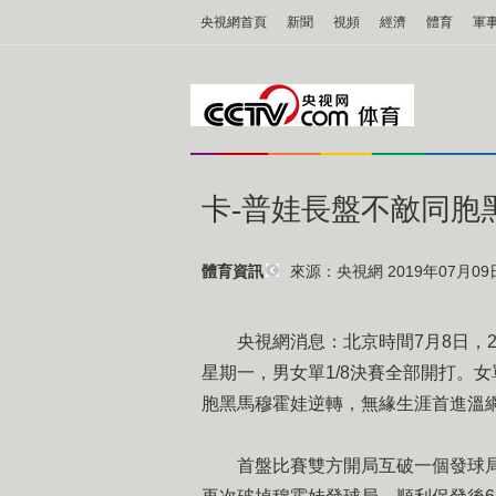
央視網首頁
新聞
視頻
經濟
體育
軍
卡-普娃長盤不敵同胞
來源：央視網 2019年07月09日 
體育資訊
央視網消息：北京時間7月8日，
星期一，男女單1/8決賽全部開打。女單3
胞黑馬穆霍娃逆轉，無緣生涯首進溫
首盤比賽雙方開局互破一個發球局