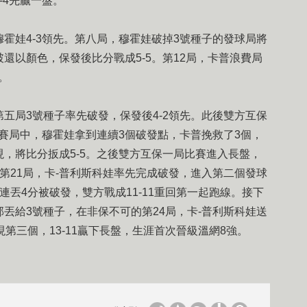
-4先贏一盤。
霍娃4-3領先。第八局，穆霍娃破掉3號種子的發球局將
破還以顏色，保發後比分戰成5-5。第12局，卡普浪費局
。
五局3號種子率先破發，保發後4-2領先。此後雙方互保
勝賽局中，穆霍娃拿到連續3個破發點，卡普挽救了3個，
，將比分扳成5-5。之後雙方互保一局比賽進入長盤，
。第21局，卡-普利斯科娃率先完成破發，進入第二個發球
連丟4分被破發，雙方戰成11-11重回第一起跑線。接下
丟給3號種子，在非保不可的第24局，卡-普利斯科娃送
第三個，13-11贏下長盤，生涯首次晉級溫網8強。