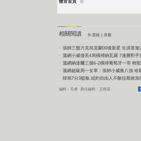
體育首頁
相關閱讀
卡-普娃
|
長盤
張帥三盤力克烏克蘭00後新星 生涯首進溫.
溫網小威僅丟4局橫掃納瓦羅 7連勝對手晉.
溫網納達爾三個6-2橫掃葡萄牙一哥 輕鬆.
溫網超級周一女單：張帥小威衝八強 哈勒普
韓旭7分3籃板 紐約自由人不敵拉斯維加斯.
編輯：毛睿
責任編輯：王曉遐