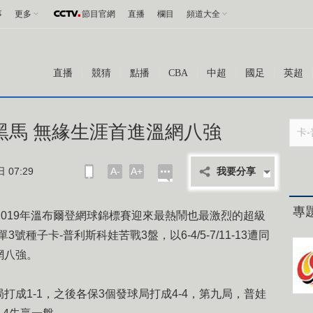
事
更多
節目官網
直播
欄目
頻道大全
直播
競猜
點播
CBA
中超
國足
英超
黑馬 無緣生涯首進溫網八強
07:29
A-
A+
我要分享
專
2019年溫布爾登網球錦標賽迎來最熱鬧也最激烈的超級
號種子卡-普利斯科娃苦戰3盤，以6-4/5-7/11-13遭同
網八強。
打成1-1，之後各保3個發球局打成4-4，第九局，普娃