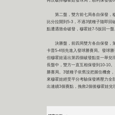
再次破掉穆霍娃發球局，順利保發後6
第二盤，雙方前七局各自保發，穆
比分拉開到5-3，不過3號種子隨即回
點遭遇致命破發，穆霍娃7-5扳回一盤
決勝盤，前四局雙方各自保發，第
卡普5-4領先進入發球勝賽局。發球
但穆霍娃逼出第四個破發點並一舉兌現
長盤中，雙方一直互相保發到10-10
勝賽局。3號種子依舊沒把握住機會，
來穆霍娃經受平分考驗保發將壓力全部
出連續3個賽點，挽救2個後穆霍娃兌現