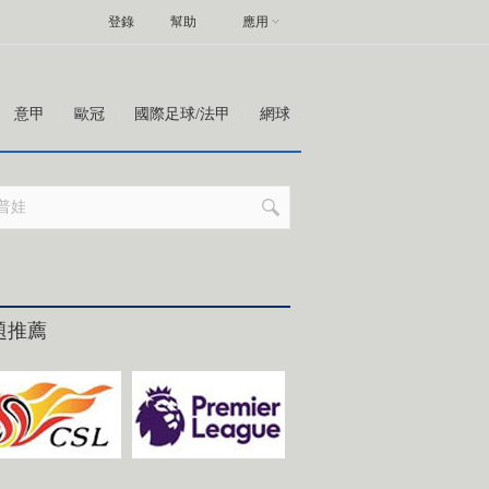
登錄
幫助
應用
意甲
歐冠
國際足球/法甲
網球
題推薦