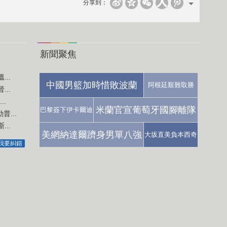
分享到：
新聞聚焦
..
中國男籃加時惜敗波蘭
阿根廷艱難取勝
..
..
米蘭官宣葡萄牙國腳離隊
巴黎簽下伊卡爾迪
...
..
美網納達爾躋身男單八強
大坂直美負本西奇
我要糾錯