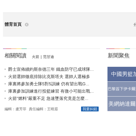
體育首頁
相關閱讀
新聞聚焦
火箭
|
范甘迪
爵士宣佈續約斯奈德三年 鐵血防守已成球隊...
中國男籃
火箭選帥徹底排除比克斯塔夫 選帥人選極多
庫裏將參加勇士隊5對5訓練 仍有望出戰G...
巴黎簽下伊卡爾
庫裏參加訓練進行投籃練習 有微小可能出戰...
火箭“燃料”嚴重不足 急速墜落究竟是怎麼...
美網納達爾
編輯：盧芳菲
責任編輯：王曉遐
我要糾錯