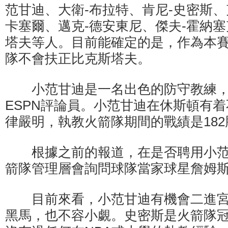
范甘迪、大衛-布拉特、肯尼-史密斯、
卡塞爾、邁克-德安東尼、傑夫-霍納塞
塔夫等人。目前能確定的是，作為本
隊不會扶正比克斯塔夫。
小范甘迪是一名出色的防守教練，
ESPN評論員。小范甘迪在休斯頓有
律嚴明，執教火箭隊期間的戰績是182勝
根據之前的報道，在是否聘用小范
箭隊管理層會詢問球隊當家球星詹姆斯
目前來看，小范甘迪有機會二進宮
黑馬，也不容小覷。史密斯是火箭隊