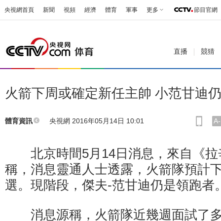
央視網首頁
新聞
視頻
經濟
體育
軍事
更多
節目官網
直播
競猜
火箭下周或確定新任主帥 小范甘迪仍
央視網 2016年05月14日 10:01
A-
體育資訊
北京時間5月14日消息，來自《拉
稱，消息靈通人士透露，火箭隊預計
選。現階段，傑夫-范甘迪仍是領跑者
消息源稱，火箭隊近幾週面試了多