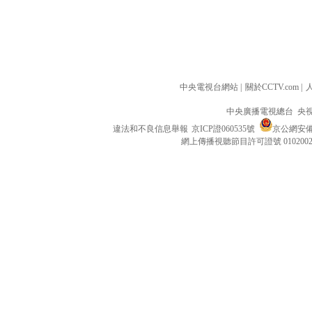
中央電視台網站
|
關於CCTV.com
|
中央廣播電視總台 央
違法和不良信息舉報
京ICP證060535號
京公網安備 1
網上傳播視聽節目許可證號 010200