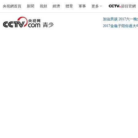
央視網首頁
新聞
視頻
經濟
體育
軍事
更多
節目官網
加油男孩
2017六一
2017金龜子陪你過大