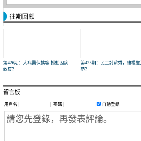
往期回顧
第426期：大病醫保擴容 撼動因病
第425期：民工討薪秀，維權靠
致貧？
勢？
留言板
用戶名
密碼
自動登錄