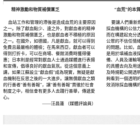
精神激勵和物質補償匱乏
“血荒”的本
血站工作和管理的滯後是造成血荒的主要原因
要讓人們重新燃
之一。除了獻血點少、遠之外，對獻血者的精神
採血機構的公信
激勵和物質補償匱乏，也是獻血者不積極的原因
而在構建起充分
之一。在國外，如德國，凡是獻血，就可以得到
公眾的不信任情
免費且最嚴格的體檢；在馬來西亞，獻血者可以
的問題。比如，
得到打折卡，可以在商場、餐館消費時獲得優
是用於填補血液
惠；日本則是經常對獻血人士通過媒體進行表揚
備、人員及運輸
和宣傳，倡導良好的獻血氣氛。從這個意義上
的具體去向及用
講，如果江蘇設立“獻血假”成為現實，無疑是獻
及時規範公開透
血機制在反思之後的一大進步。讓無償獻血之類
夠看到一個透明
的行善者“善有善報”，讓“善有善報”貫徹於社會
效消除採血機構的
制度之中，相信會有更多人去踐行善舉，傳遞愛
心。
——汪昌蓮 （媒體評論員）