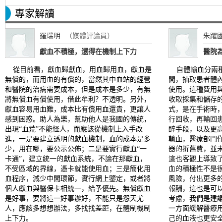
專家解讀
羅瑞明
（媒體評論員）
朱躍
獻血不積極，還得在機制上下力
醫院
從目前看，獻血歸獻血，用血歸用血，獻血是
自體輸血分兩種
無償的，而用血的有償的，當然其中血站的經營
間，抽取患者體
和醫院的治病需要成本，但是成本是多少，有無
使用。這種費用
將無償血有償使用，借此牟利？不透明。另外，
收取採集和儲存
獻血容易用血難，成本比有償用血還貴，更讓人
式，是在手術時
感到困惑。助人為樂，幫助他人是我國的傳統，
行回收，再輸回
出現“血荒”不能怪人，而應該從機制上入手改
醉手段，以及更
進，一是要建立透明的獻血機制，血的成本是多
輸血，醫療部門
少，用在哪，要公示公佈；二是要實行獻血“一
器的折舊費，並
卡通”，建立統一的獻血系統，不論在那獻血，
這也客觀上導致
不受區域的界線，憑卡就能使用血；三是簡化用
血的積極性不是
血程序，減少中間環節，實行網上鑒定，或者將
風險，付出更多
個人獻血與醫保卡相統一，給予優先。無償獻血
報酬，這也是可
是好事，要將這一好事辦好，不能只是怨天尤
考慮，我們是建
人，應該多想想辦法，多找找差距，在體制機制
一方面緩解醫療
上下力。
己的血液也更安