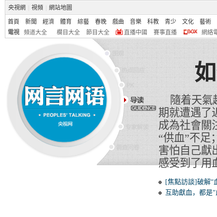
央視網
|
視頻
|
網站地圖
首頁
新聞
經濟
體育
綜藝
春晚
戲曲
音樂
科教
青少
文化
藝術
電視
頻道大全
欄目大全
節目大全
直播中國
賽事直播
網絡
如
隨着天氣越
期就遭遇了
成為社會關
“供血”不
害怕自己獻
感受到了用
[焦點訪談]破解“
互助獻血，都是“