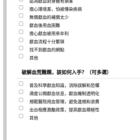
認為獻血對身體有損害
擔心環境差，怕被傳染疾病
無償獻血的補償太少
獻血後用血困難
擔心獻血被用來牟利
獻血流程十分繁瑣
找不到獻血的網點
其他
破解血荒難題，該如何入手？（可多選）
普及科學獻血知識，消除誤解和恐懼
適度公開獻血信息，獻血機制透明化
規範醫院用血管理，避免違規和浪費
出台相應激勵政策，提高獻血積極性
其他