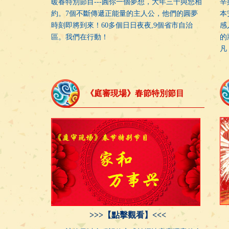
暖春特別節目---圓你一個夢想，大年三十與您相
辛
約。7個不斷傳遞正能量的主人公，他們的圓夢
本
時刻即將到來！60多個日日夜夜,9個省市自治
感
區。我們在行動！
的
凡
《庭審現場》春節特別節目
>>>【點擊觀看】<<<