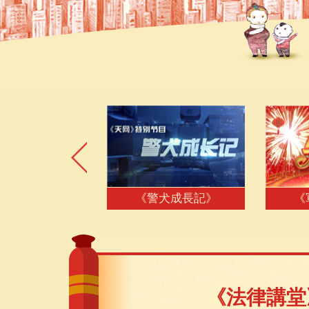
《軍營大拜年》
《我