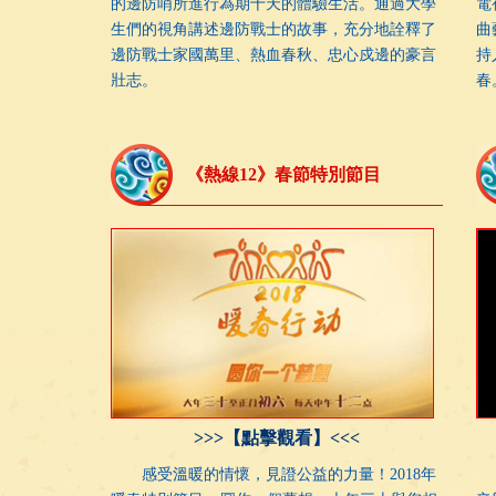
的邊防哨所進行為期十天的體驗生活。通過大學
電
生們的視角講述邊防戰士的故事，充分地詮釋了
曲
邊防戰士家國萬里、熱血春秋、忠心戍邊的豪言
持
壯志。
春
《熱線12》春節特別節目
>>>【點擊觀看】<<<
感受溫暖的情懷，見證公益的力量！2018年
節