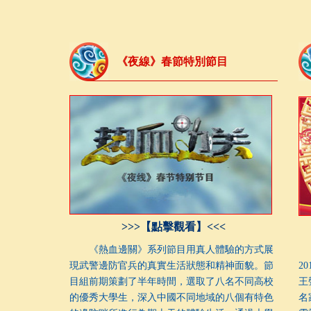
《夜線》春節特別節目
>>>【點擊觀看】<<<
《熱血邊關》系列節目用真人體驗的方式展
《
現武警邊防官兵的真實生活狀態和精神面貌。節
2
目組前期策劃了半年時間，選取了八名不同高校
王
的優秀大學生，深入中國不同地域的八個有特色
名