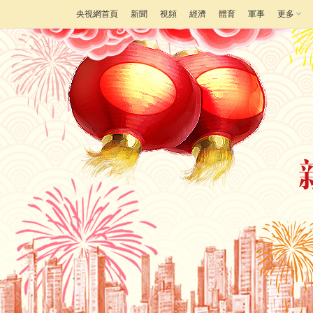
央視網首頁
新聞
視頻
經濟
體育
軍事
更多