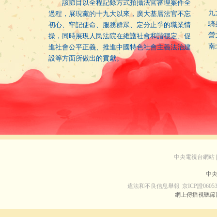
新
該節目以全程記錄方式拍攝法官審理案件全
九
過程，展現黨的十九大以來，廣大基層法官不忘
騎
初心、牢記使命、服務群眾、定分止爭的職業情
營
操，同時展現人民法院在維護社會和諧穩定、促
南
進社會公平正義、推進中國特色社會主義法治建
設等方面所做出的貢獻。
中央電視台網站
|
中央
違法和不良信息舉報
京ICP證0605
網上傳播視聽節目