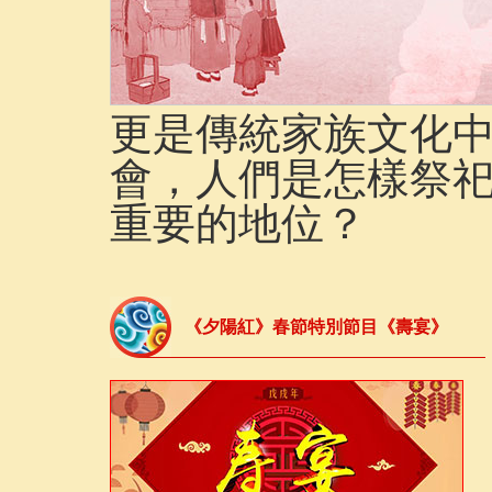
《夕陽紅》春節特別節目《壽宴》