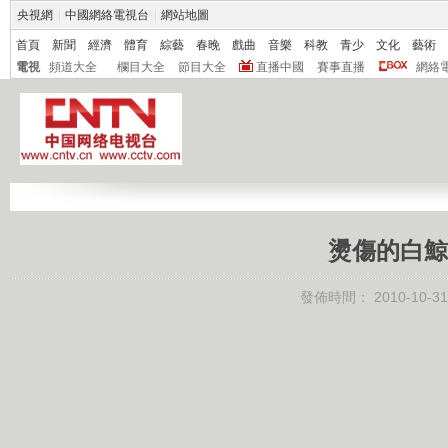
央視網
|
中國網絡電視台
|
網站地圖
首頁
新聞
經濟
體育
綜藝
春晚
戲曲
音樂
科教
青少
文化
藝術
電視
頻道大全
欄目大全
節目大全
直播中國
賽事直播
網絡
燙傷的白鯨 百
發佈時間：
2010-10-31