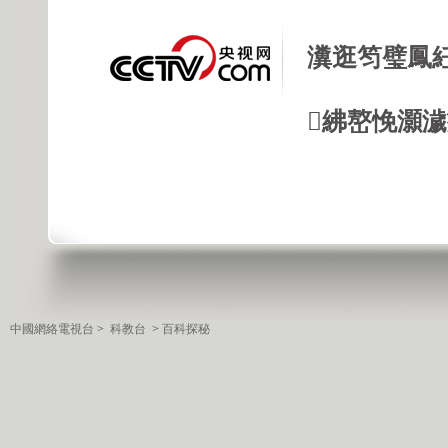
瀵逛笉璧鳳
紼嶅悗灝濊瘯
中國網絡電視台
>
科教台
>
百科探秘