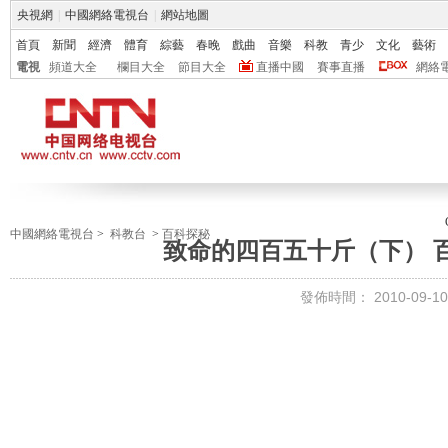
央視網
|
中國網絡電視台
|
網站地圖
首頁
新聞
經濟
體育
綜藝
春晚
戲曲
音樂
科教
青少
文化
藝術
電視
頻道大全
欄目大全
節目大全
直播中國
賽事直播
網絡
中國網絡電視台
>
科教台
>
百科探秘
致命的四百五十斤（下） 百科
發佈時間：
2010-09-10