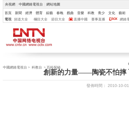
央視網
|
中國網絡電視台
|
網站地圖
首頁
新聞
經濟
體育
綜藝
春晚
戲曲
音樂
科教
青少
文化
藝術
電視
頻道大全
欄目大全
節目大全
直播中國
賽事直播
網絡
中國網絡電視台
>
科教台
>
百科探秘
創新的力量——陶瓷不怕摔 百科
發佈時間：
2010-10-01