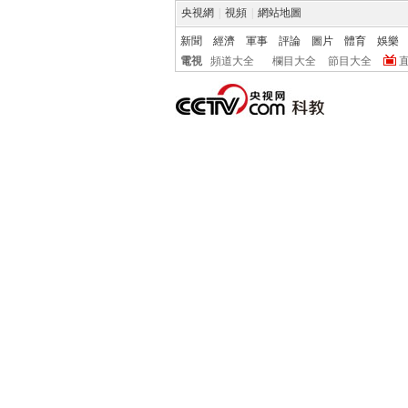
央視網
|
視頻
|
網站地圖
新聞
經濟
軍事
評論
圖片
體育
娛樂
電視
頻道大全
欄目大全
節目大全