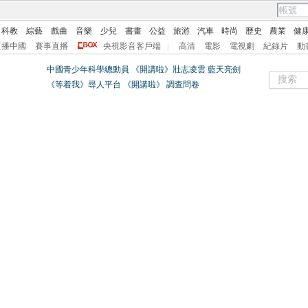
科教
綜藝
戲曲
音樂
少兒
書畫
公益
旅游
汽車
時尚
歷史
農業
健
直播中國
賽事直播
央視影音客戶端
|
高清
電影
電視劇
紀錄片
動
中國青少年科學總動員
《開講啦》壯志凌雲 藍天亮劍
《等着我》尋人平台
《開講啦》
調查問卷