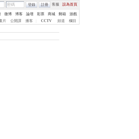
客服
設為首頁
登錄
註冊
康
微博
博客
論壇
彩票
商城
郵箱
游戲
畫片
公開課
播客
|
CCTV
頻道
欄目
搜索