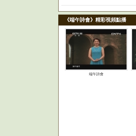
《端午詩會》精彩視頻點播
端午詩會