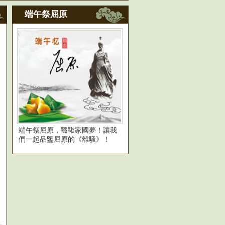
端午祭屈原
端午祭屈原，韆鞦家國夢！讓我
們一起品鑒屈原的《離騷》！