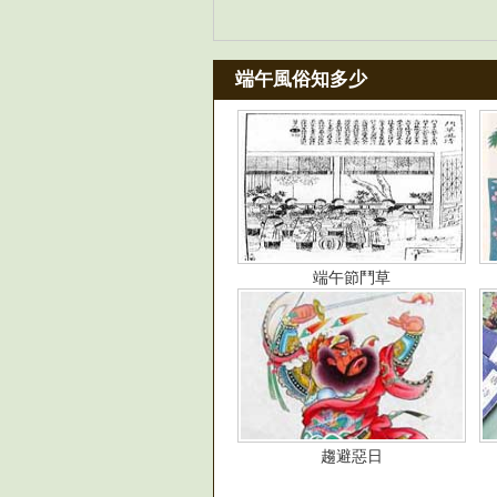
端午風俗知多少
端午節鬥草
趨避惡日