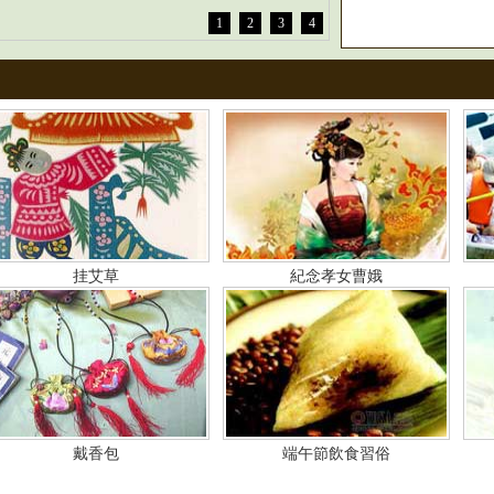
1
2
3
4
挂艾草
紀念孝女曹娥
戴香包
端午節飲食習俗