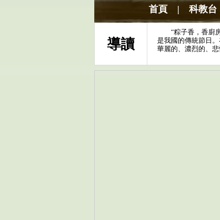
首頁
|
科教台
“粽子香，香廚房。
導讀
是我國的傳統節日。
華麗的、濃烈的、悲