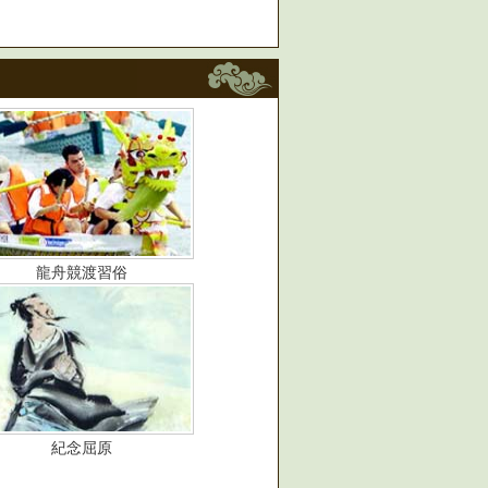
龍舟競渡習俗
紀念屈原