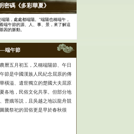
明密碼《多彩華夏》
端陽，處處都端陽。”端陽也稱端午，
着端午節的源、人、事、景，來了解這
基因的脈動。
—端午節
曆五月初五，又稱端陽節、午日
午節是中國漢族人民紀念屈原的傳
華橫溢、遺世獨立的楚國大夫屈原
夏各地，民俗文化共享。但部分地
、曹娥等説，且吳越之地以龍舟競
圖騰祭祀的習俗更是早於春秋很