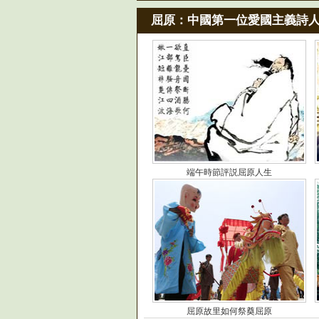
屈原：中國第一位愛國主義詩
端午時節評説屈原人生
屈原故里如何祭奠屈原