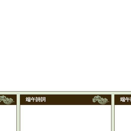
端午詩詞
端午