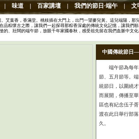
|
味道
|
百家講壇
|
我們的節日·端午
|
文
艾葉香，香滿堂。桃枝插在大門上，出門一望麥兒黃。這兒端陽，那兒
在品粽懷古之際，讓我們一起探尋那粽香深處的傳統文化記憶，讓我們順
愴的、壯闊的端午節，放眼千年家國春秋，感受祖先留在我們血脈中文化
中國傳統節日—
端午節為每年農
節、五月節等。端
統節日，以圍繞才
而展開，傳播至華
區也有紀念伍子胥
渡在此日舉行部落
久。