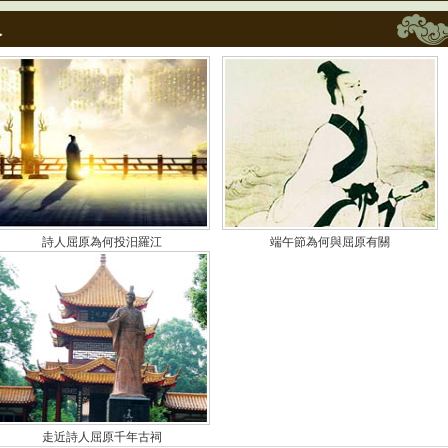
人
詩人屈原為何投汨羅江
端午節為何與屈原有關
走近詩人屈原千年古祠