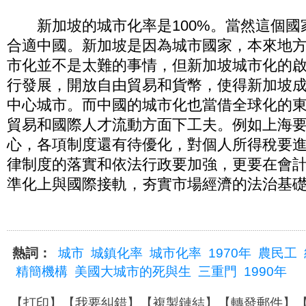
新加坡的城市化率是100%。當然這個國
合適中國。新加坡是因為城市國家，本來地方
市化並不是太難的事情，但新加坡城市化的
行發展，開放自由貿易和貨幣，使得新加坡
中心城市。而中國的城市化也當借全球化的
貿易和國際人才流動方面下工夫。例如上海
心，各項制度還有待優化，對個人所得稅要
律制度的落實和依法行政要加強，更要在會
準化上與國際接軌，夯實市場經濟的法治基
熱詞：
城市
城鎮化率
城市化率
1970年
農民工
精簡機構
美國大城市的死與生
三重門
1990年
【
打印
】【
我要糾錯
】【
複製鏈結
】【
轉發郵件
】