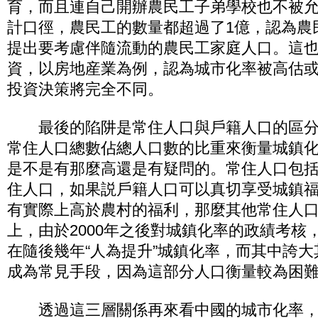
育，而且連自己開辦農民工子弟學校也不被
計口徑，農民工的數量都超過了1億，認為農
提出要考慮伴隨流動的農民工家庭人口。這
資，以房地産業為例，認為城市化率被高估
投資決策將完全不同。
最後的陷阱是常住人口與戶籍人口的區分
常住人口總數佔總人口數的比重來衡量城鎮
是不是有那麼高還是有疑問的。常住人口包
住人口，如果説戶籍人口可以真切享受城鎮
有實際上高於農村的福利，那麼其他常住人
上，由於2000年之後對城鎮化率的政績考核
在隨後幾年“人為提升”城鎮化率，而其中誇
成為常見手段，因為這部分人口衡量較為困
透過這三層關係再來看中國的城市化率，這個