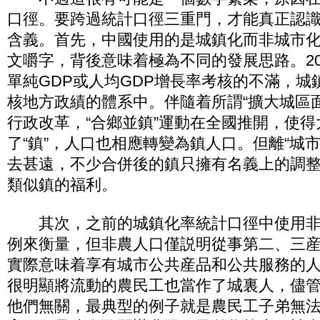
口徑。要跨過統計口徑三重門，才能真正認識
含義。首先，中國使用的是城鎮化而非城市
文嚼字，背後意味着極為不同的發展思路。20
單純GDP或人均GDP增長率考核的不滿，城
核地方政績的體系中。伴隨着所謂“擴大城區面
行政改革，“合鄉並鎮”運動在全國推開，使
了“鎮”，人口也相應轉變為鎮人口。但離“城
去甚遠，不少合併後的鎮只擁有名義上的調
類似鎮的福利。
其次，之前的城鎮化率統計口徑中使用非
例來衡量，但非農人口僅説明從事第二、三
實際意味着享有城市公共産品和公共服務的
很明顯將流動的農民工也當作了城裏人，儘
他們無關，最典型的例子就是農民工子弟無