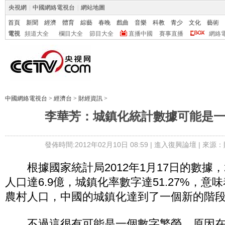
央視網
|
中國網絡電視台
|
網站地圖
首頁
新聞
經濟
體育
綜藝
春晚
戲曲
音樂
科教
青少
文化
藝術
電視
頻道大全
欄目大全
節目大全
直播中國
賽事直播
網絡
中國網絡電視台
>
經濟台
>
財經資訊
>
李華芳：城鎮化統計數據可能是
發佈時間:2012年02月10日 08:59 |
進入復興論壇
| 來源：
根據國家統計局2012年1月17日的數據，2
人口達6.9億，城鎮化率數字達51.27%，
農村人口，中國的城鎮化達到了一個新的階
不過這很有可能是一個數字繁榮，原因在