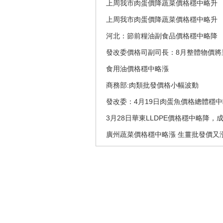
上周我市肉蛋價降蔬菜價格穩中略升
上周我市肉蛋價降蔬菜價格穩中略升
河北：節前糧油副食品價格穩中略降
發改委價格司副司長：8月整體物價將
食用油價格穩中略漲
商務部:肉類批發價格小幅波動
發改委：4月19日肉蛋魚價格總體穩
3月28日華東LLDPE價格穩中略降，
廣州蔬菜價格穩中略漲 生薑批發價又