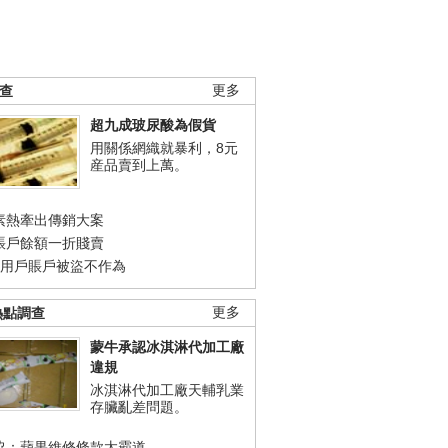
調查
更多
超九成玻尿酸為假貨
用關係網織就暴利，8元
産品賣到上萬。
素熱牽出傳銷大案
賬戶餘額一折賤賣
店用戶賬戶被盜不作為
熱點調查
更多
蒙牛承認冰淇淋代加工廠
違規
冰淇淋代加工廠天輔乳業
存臟亂差問題。
協：蘋果維修條款太霸道