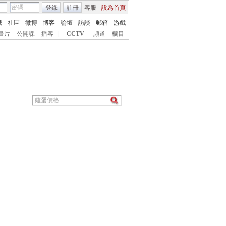
登錄
註冊
客服
設為首頁
城
社區
微博
博客
論壇
訪談
郵箱
游戲
畫片
公開課
播客
|
CCTV
頻道
欄目