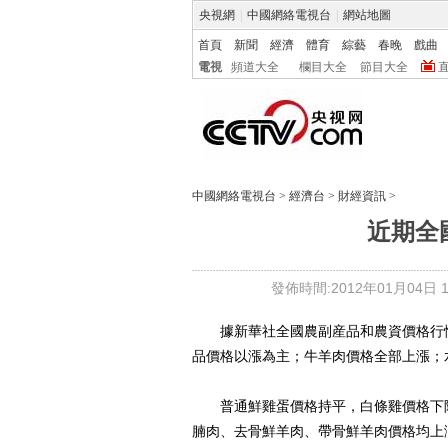
央視網
|
中國網絡電視台
|
網站地圖
首頁
新聞
經濟
體育
綜藝
春晚
戲曲
電視
頻道大全
欄目大全
節目大全
中國網絡電視台
>
經濟台
>
財經資訊
>
近期全
發佈時間:2012年01月04日 19
據新華社全國農副産品和農資價格行情
品價格以漲為主；牛羊肉價格全部上漲；
普通鮮雞蛋價格持平，白條雞價格下降
腩肉、去骨鮮羊肉、帶骨鮮羊肉價格均上