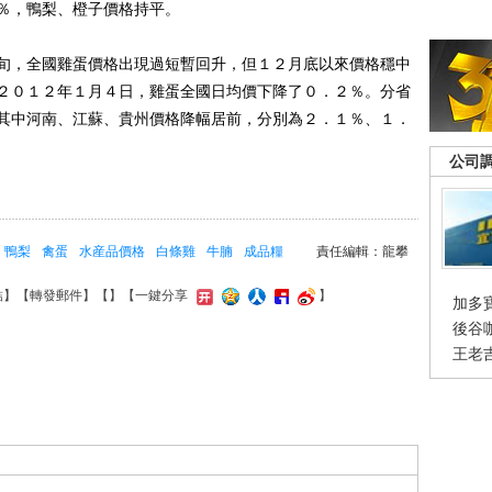
％，鴨梨、橙子價格持平。
，全國雞蛋價格出現過短暫回升，但１２月底以來價格穩中
２０１２年１月４日，雞蛋全國日均價下降了０．２％。分省
其中河南、江蘇、貴州價格降幅居前，分別為２．１％、１．
公司
鴨梨
禽蛋
水産品價格
白條雞
牛腩
成品糧
責任編輯：龍攀
結
】【
轉發郵件
】【
】
【一鍵分享
】
加多
後谷
王老