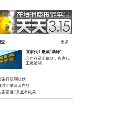
調查
更多
宜家代工廠成“棄婦”
合作存霸王條款，多家代
工廠被關。
寶案件波瀾起伏
咖啡企業資金告急
吉案最遲7月底有結果