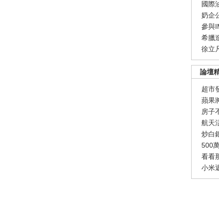
國際
奶企
參與
希臘
徐立
論壇
超市
蘋果
房子
航天
炒白
50
看看
小米