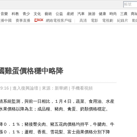
音樂
科教
青少
文化
藝術
公益
産經
汽車
旅游
健康
時尚
三農
商
直播中國
賽事直播
網絡電視客戶端
|
高清
電影
電視劇
紀錄片
動
國雞蛋價格穩中略降
:16 |
進入復興論壇
| 來源：新華網 |
手機看視頻
系統監測，與前一日相比，１月４日，蔬菜、食用油、水産
水果價格以降為主；成品糧、豬肉、禽蛋、奶類價格穩定。
０．１％；豬後臀尖肉、豬五花肉價格均持平，牛腱肉、牛
漲０．１％；蘆柑、香蕉、雪花梨、富士蘋果價格分別下降