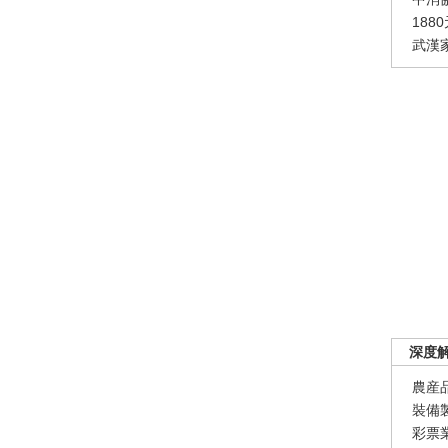
188
武漢
深度
農産
裝備
彩票