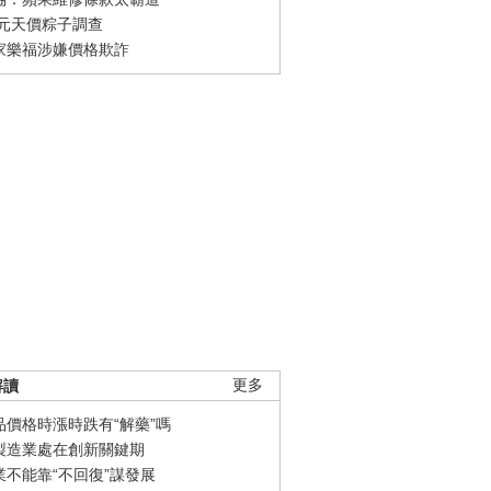
0元天價粽子調查
家樂福涉嫌價格欺詐
解讀
更多
品價格時漲時跌有“解藥”嗎
製造業處在創新關鍵期
業不能靠“不回復”謀發展