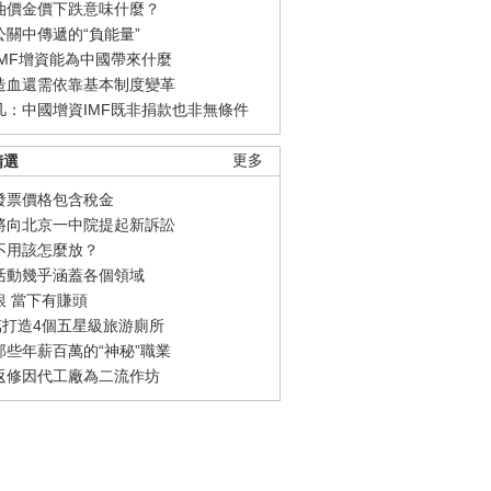
油價金價下跌意味什麼？
公關中傳遞的“負能量”
IMF增資能為中國帶來什麼
造血還需依靠基本制度變革
凡：中國增資IMF既非捐款也非無條件
精選
更多
發票價格包含稅金
將向北京一中院提起新訴訟
不用該怎麼放？
活動幾乎涵蓋各個領域
銀 當下有賺頭
0萬打造4個五星級旅游廁所
那些年薪百萬的“神秘”職業
返修因代工廠為二流作坊