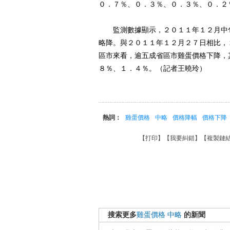
０．７％、０．３％、０．３％、０．２
監測數據顯示，２０１１年１２月中旬
略降。與２０１１年１２月２７日相比，
區市來看，逾五成省區市雞蛋價格下降，
８％、１．４％。（記者王曉玲）
熱詞：
雞蛋價格
中略
價格降幅
價格下降
【
打印
】【
我要糾錯
】【
複製鏈
搜索更多
雞蛋價格
中略
的新聞