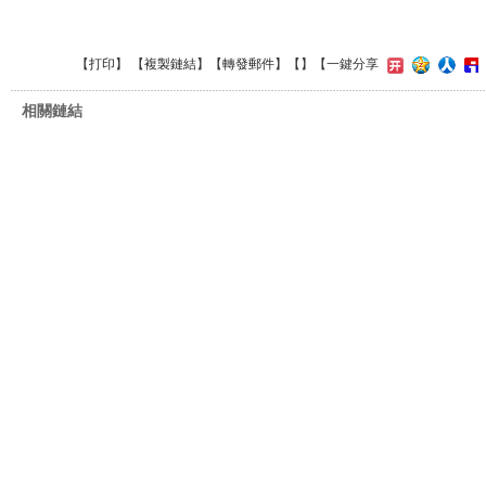
【
打印
】 【
複製鏈結
】【
轉發郵件
】【
】
【一鍵分享
相關鏈結