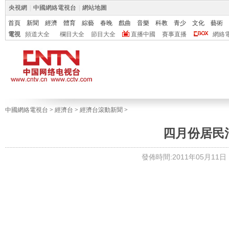
央視網
|
中國網絡電視台
|
網站地圖
首頁
新聞
經濟
體育
綜藝
春晚
戲曲
音樂
科教
青少
文化
藝術
電視
頻道大全
欄目大全
節目大全
直播中國
賽事直播
網絡
中國網絡電視台
>
經濟台
>
經濟台滾動新聞
>
四月份居民消
發佈時間:2011年05月11日 1