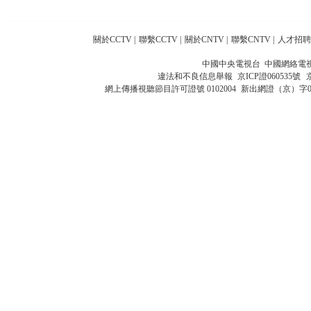
關於CCTV
|
聯繫CCTV
|
關於CNTV
|
聯繫CNTV
|
人才招聘
中國中央電視台 中國網絡電
違法和不良信息舉報
京ICP證060535號
網上傳播視聽節目許可證號 0102004
新出網證（京）字0