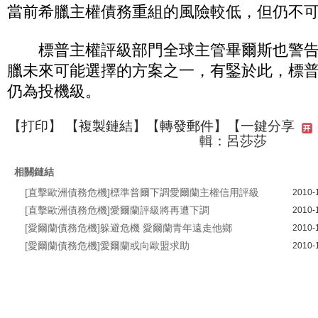
當前希臘主權債務重組的風險較低，但仍不
標普主權評級部門全球主管畢爾斯也警告
臘未來可能選擇的方案之一，有鋻於此，標
仍為投機級。
【
打印
】 【
複製鏈結
】【
轉發郵件
】
【一鍵分享
輯：呂莎莎
相關鏈結
[直擊歐洲債務危機]標準普爾下調愛爾蘭主權信用評級
2010-
[直擊歐洲債務危機]愛爾蘭評級將再遭下調
2010-
[愛爾蘭債務危機]躲避危機 愛爾蘭青年遠走他鄉
2010-
[愛爾蘭債務危機]愛爾蘭或向歐盟求助
2010-