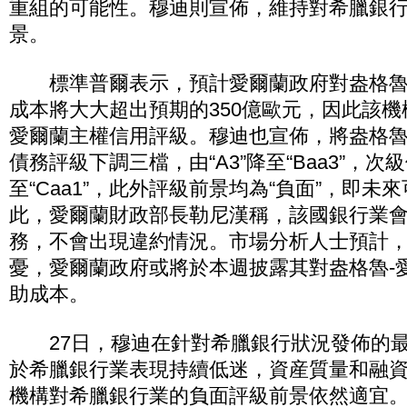
重組的可能性。穆迪則宣佈，維持對希臘銀
景。
標準普爾表示，預計愛爾蘭政府對盎格魯
成本將大大超出預期的350億歐元，因此該
愛爾蘭主權信用評級。穆迪也宣佈，將盎格魯
債務評級下調三檔，由“A3”降至“Baa3”，次級債
至“Caa1”，此外評級前景均為“負面”，即
此，愛爾蘭財政部長勒尼漢稱，該國銀行業
務，不會出現違約情況。市場分析人士預計
憂，愛爾蘭政府或將於本週披露其對盎格魯-
助成本。
27日，穆迪在針對希臘銀行狀況發佈的最
於希臘銀行業表現持續低迷，資産質量和融
機構對希臘銀行業的負面評級前景依然適宜