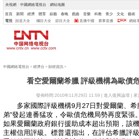
央視網
|
中國網絡電視台
|
網站地圖
首頁
新聞
經濟
體育
綜藝
春晚
戲曲
音樂
科教
青少
文化
藝術
電視
頻道大全
欄目大全
節目大全
直播中國
賽事直播
網絡
中國網絡電視台
>
經濟台
>
財經資訊
>
看空愛爾蘭希臘 評級機構為歐債
發佈時間:2010年11月29日 11:59 |
進入復興論壇
| 
多家國際評級機構9月27日對愛爾蘭、希
弟”發起連番猛攻，令歐債危機局勢再度緊張
如果愛爾蘭政府銀行援助成本超出預期，該
主權信用評級。標普還指出，在評估希臘評