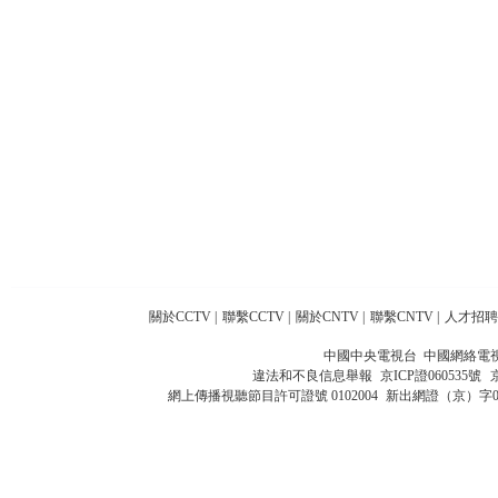
關於CCTV
|
聯繫CCTV
|
關於CNTV
|
聯繫CNTV
|
人才招聘
中國中央電視台 中國網絡電
違法和不良信息舉報
京ICP證060535號
網上傳播視聽節目許可證號 0102004
新出網證（京）字0